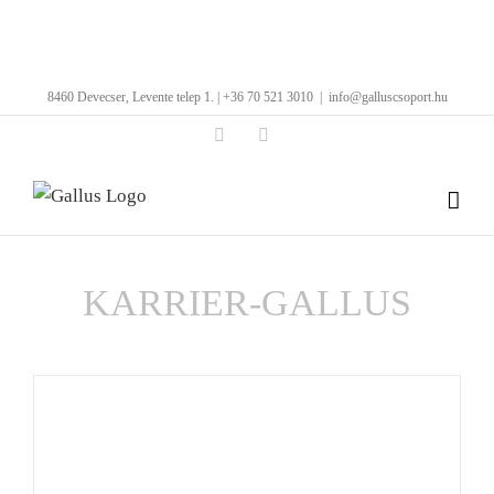
Kihagyás
8460 Devecser, Levente telep 1. | +36 70 521 3010
|
info@galluscsoport.hu
Facebook
LinkedIn
KARRIER-GALLUS