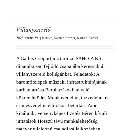
Villanyszerelő
2026. április 29.
|
Karrier
,
Karrier
,
Karrier
,
Karrier
,
Karrier
A Gallus Csoporthoz tartozó SÁHÓ-A Kft.
dinamikusan fejlődő csapatába keressük új
villanyszerelő kollégánkat. Feladatok: A
baromfitelepek műszaki infrastruktúrájának
karbantartása Beruházásokban való
közreműködés Munkavédelmi, tűzvédelmi és
érintésvédelmi előírások betartása Amit
kínálunk: Versenyképes fizetés Béren kívüli
juttatások Hosszú távú munkalehetőség
magyar tulajdonú családi vállalkozásban