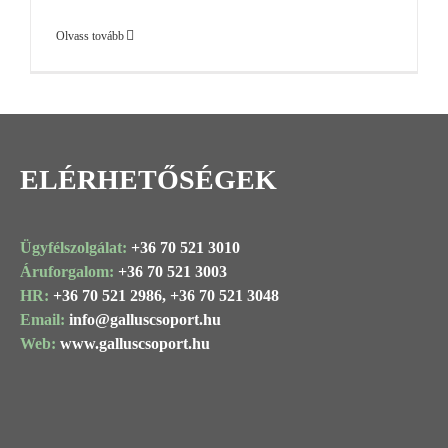
Olvass tovább
ELÉRHETŐSÉGEK
Ügyfélszolgálat:
+36 70 521 3010
Áruforgalom:
+36 70 521 3003
HR:
+36 70 521 2986,
+36 70 521 3048
Email:
info@
galluscsoport
.hu
Web:
www.galluscsoport.hu