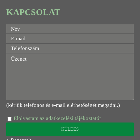
KAPCSOLAT
(kérjük telefonos és e-mail elérhetőségét megadni.)
Elolvastam az adatkezelési tájékoztatót