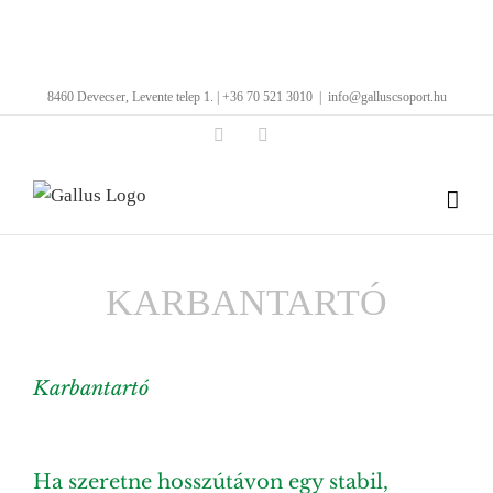
Kihagyás
8460 Devecser, Levente telep 1. | +36 70 521 3010
|
info@galluscsoport.hu
Facebook
LinkedIn
KARBANTARTÓ
Karbantartó
View
Larger
Ha szeretne hosszútávon egy stabil,