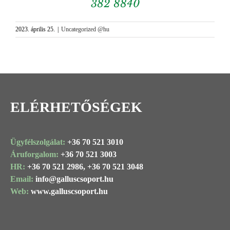
382 8840
2023. április 25.
|
Uncategorized @hu
ELÉRHETŐSÉGEK
Ügyfélszolgálat:
+36 70 521 3010
Áruforgalom:
+36 70 521 3003
HR:
+36 70 521 2986,
+36 70 521 3048
Email:
info@
galluscsoport
.hu
Web:
www.galluscsoport.hu