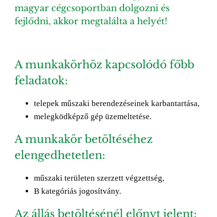
Image
magyar cégcsoportban dolgozni és
fejlődni, akkor megtalálta a helyét!
A munkakörhöz kapcsolódó főbb
feladatok:
telepek műszaki berendezéseinek karbantartása,
melegködképző gép üzemeltetése.
A munkakör betöltéséhez
elengedhetetlen:
műszaki területen szerzett végzettség,
B kategóriás jogosítvány.
Az állás betöltésénél előnyt jelent: