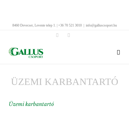
Kihagyás
8460 Devecser, Levente telep 1. | +36 70 521 3010
|
info@galluscsoport.hu
Facebook
LinkedIn
ÜZEMI KARBANTARTÓ
Üzemi karbantartó
View
Larger