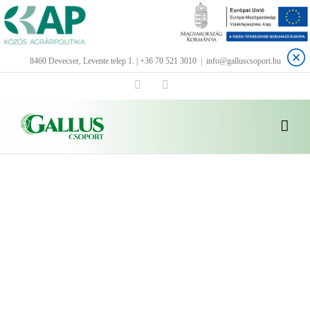
Kihagyás
8460 Devecser, Levente telep 1. | +36 70 521 3010
|
info@galluscsoport.hu
Facebook
LinkedIn