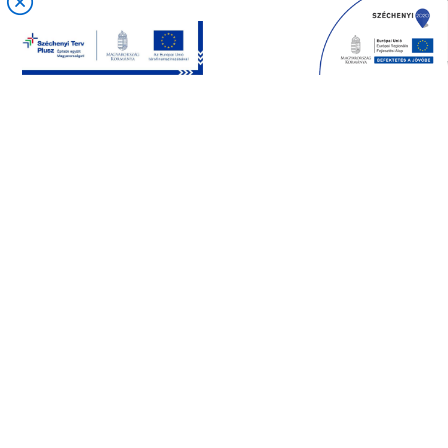
A
Gallus Csoport
megbízható beszállítója számos ismert
hazai kereskedelmi üzletlánc saját márkás termékeinek
TERMÉKEINK