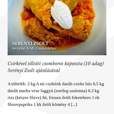
Csirkével töltött csomboros káposzta (10 adag)
Serényi Zsolt ajánlásával
A töltelék: 2 kg A mi csirkénk darált csirke hús 0,5 kg
darált marha vese faggyú (esetleg szalonna) 0,3 kg
rizs (készre főzve) Só, frissen őrölt feketebors 1 ek
fűszerpaprika 1 kk őrölt kömény 4 [...]