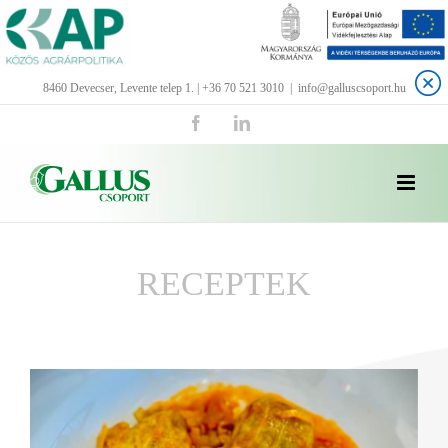
Kihagyás
8460 Devecser, Levente telep 1. | +36 70 521 3010
|
info@galluscsoport.hu
Facebook
LinkedIn
RECEPTEK