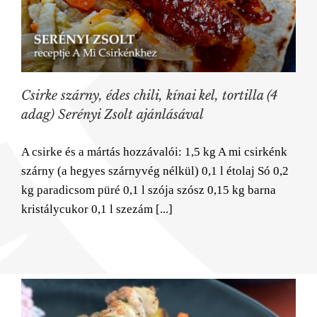
Csirke szárny, édes chili, kínai kel, tortilla (4
adag) Serényi Zsolt ajánlásával
A csirke és a mártás hozzávalói: 1,5 kg A mi csirkénk
szárny (a hegyes szárnyvég nélkül) 0,1 l étolaj Só 0,2
kg paradicsom püré 0,1 l szója szósz 0,15 kg barna
kristálycukor 0,1 l szezám [...]