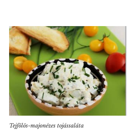
Tejfölös-majonézes tojássaláta