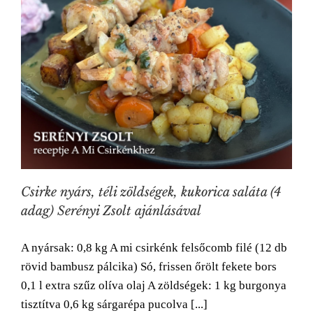
Csirke nyárs, téli zöldségek, kukorica saláta (4
adag) Serényi Zsolt ajánlásával
A nyársak: 0,8 kg A mi csirkénk felsőcomb filé (12 db
rövid bambusz pálcika) Só, frissen őrölt fekete bors
0,1 l extra szűz olíva olaj A zöldségek: 1 kg burgonya
tisztítva 0,6 kg sárgarépa pucolva [...]