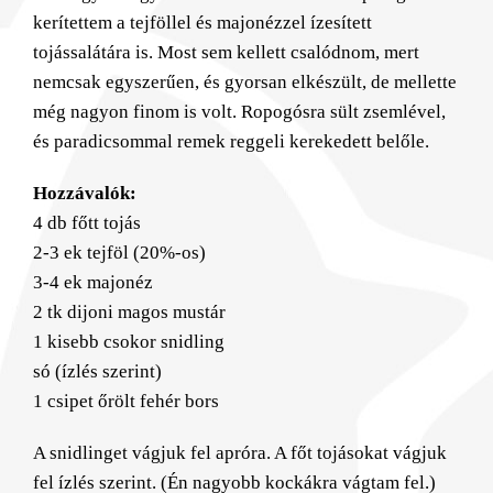
kerítettem a tejföllel és majonézzel ízesített
tojássalátára is. Most sem kellett csalódnom, mert
nemcsak egyszerűen, és gyorsan elkészült, de mellette
még nagyon finom is volt. Ropogósra sült zsemlével,
és paradicsommal remek reggeli kerekedett belőle.
Hozzávalók:
4 db főtt tojás
2-3 ek tejföl (20%-os)
3-4 ek majonéz
2 tk dijoni magos mustár
1 kisebb csokor snidling
só (ízlés szerint)
1 csipet őrölt fehér bors
A snidlinget vágjuk fel apróra. A főt tojásokat vágjuk
fel ízlés szerint. (Én nagyobb kockákra vágtam fel.)