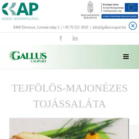
Kihagyás
8460 Devecser, Levente telep 1. | +36 70 521 3010
|
info@galluscsoport.hu
Facebook
LinkedIn
TEJFÖLÖS-MAJONÉZES
TOJÁSSALÁTA
View
Larger
Image