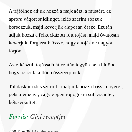
A tejfölhöz adjuk hozzá a majonézt, a mustárt, az
apróra vágott snidlinget, ízlés szerint sózzuk,
borsozzuk, majd keverjük alaposan össze. Ezután
adjuk hozzá a felkockázott főtt tojást, majd óvatosan
keverjük, forgassuk össze, hogy a tojás ne nagyon
törjön.
Az elkészült tojássalátát ezután tegyük be a hűtőbe,
hogy az ízek kellően összeérjenek.
Tálaláskor ízlés szerint kínáljunk hozzá friss kenyeret,
péksüteményt, vagy éppen ropogósra sült zsemlét,
kétszersültet.
Forrás:
Gizi receptjei
2020. július 30.
|
Asztalra-receptek