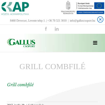
Kihagyás
8460 Devecser, Levente telep 1. | +36 70 521 3010
|
info@galluscsoport.hu
Facebook
LinkedIn
GRILL COMBFILÉ
Grill combfilé
View
Larger