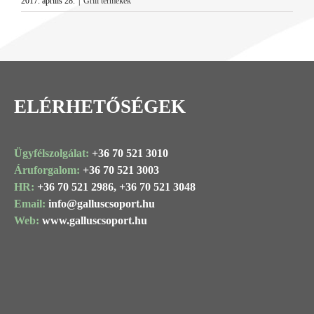
2017. április 28.
|
Grill termékek
Image
ELÉRHETŐSÉGEK
Ügyfélszolgálat:
+36 70 521 3010
Áruforgalom:
+36 70 521 3003
HR:
+36 70 521 2986,
+36 70 521 3048
Email:
info@
galluscsoport
.hu
Web:
www.galluscsoport.hu