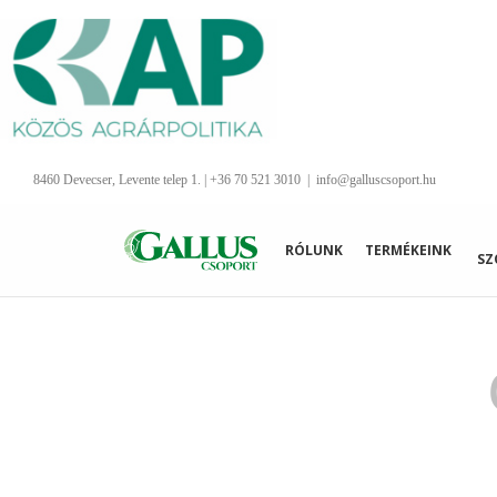
Kihagyás
8460 Devecser, Levente telep 1. | +36 70 521 3010
|
info@galluscsoport.hu
RÓLUNK
TERMÉKEINK
SZ