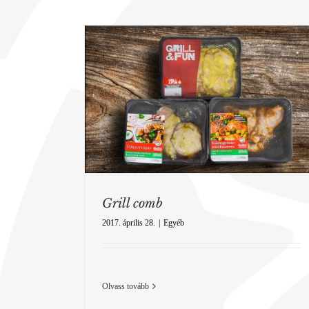
b
Grill szárny
Grill comb
2017. április 28.
|
Egyéb
Olvass tovább