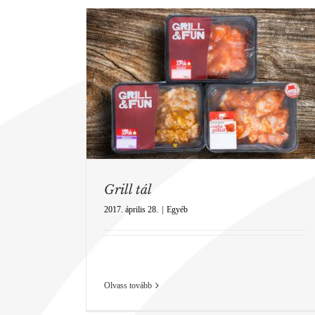
Grill mellfilé
Grill termékek
Grill termékek
Grill termékek
termékek
Grill termékek
Grill tál
2017. április 28.
|
Egyéb
Olvass tovább