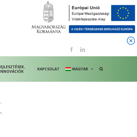
Facebook
LinkedIn
FEJLESZTÉSEK,
KAPCSOLAT
MAGYAR
INNOVÁCIÓK
K