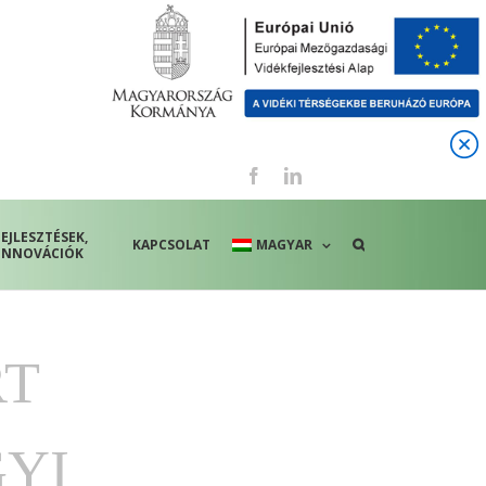
Facebook
LinkedIn
FEJLESZTÉSEK,
KAPCSOLAT
MAGYAR
INNOVÁCIÓK
RT
YI