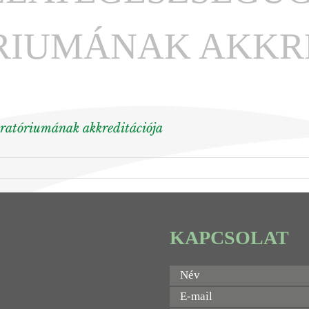
RIUMÁNAK AKKRE
oratóriumának akkreditációja
KAPCSOLAT