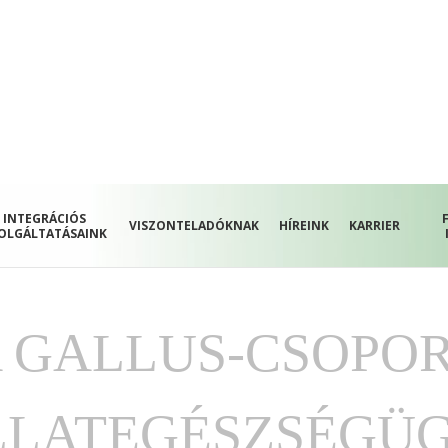
INTEGRÁCIÓS
VISZONTELADÓKNAK
HÍREINK
KARRIER
OLGÁLTATÁSAINK
 GALLUS-CSOPO
LLATEGÉSZSÉGÜG