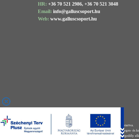
HR:
+36 70 521 2986,
+36 70 521 3048
Email:
info@
galluscsoport
.hu
Web:
www.galluscsoport.hu
© 2021 Gallus Kft. Minden jog fenntartva.
A honlapon megjelenő minden szöveges- és képi
Felhasználásuk kizárólagos írásos engedély ell