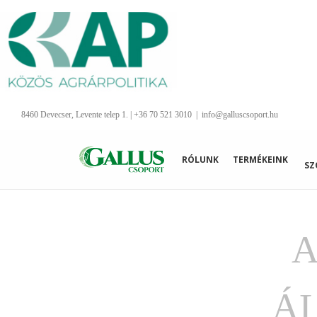
Kihagyás
8460 Devecser, Levente telep 1. | +36 70 521 3010
|
info@galluscsoport.hu
RÓLUNK
TERMÉKEINK
SZ
A
Á