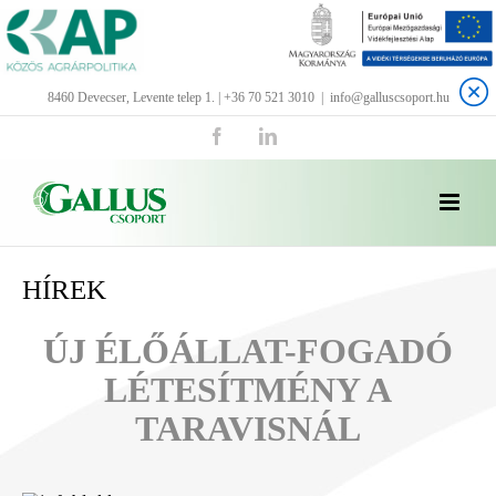
Kihagyás
8460 Devecser, Levente telep 1. | +36 70 521 3010
|
info@galluscsoport.hu
Facebook
LinkedIn
HÍREK
ÚJ ÉLŐÁLLAT-FOGADÓ
LÉTESÍTMÉNY A
TARAVISNÁL