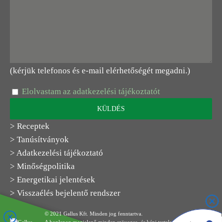
(kérjük telefonos és e-mail elérhetőségét megadni.)
Elolvastam az adatkezelési tájékoztatót
> Receptek
> Tanúsítványok
> Adatkezelési tájékoztató
> Minőségpolitika
> Energetikai jelentések
> Visszaélés bejelentő rendszer
© 2021 Gallus Kft. Minden jog fenntartva.
A honlapon megjelenő minden szöveges- és képi tartalom a Gallus