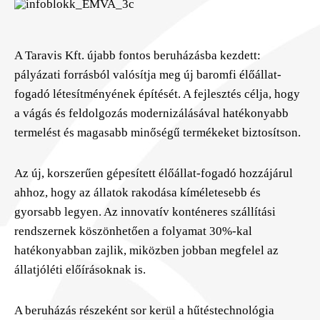
A Taravis Kft. újabb fontos beruházásba kezdett:
pályázati forrásból valósítja meg új baromfi élőállat-
fogadó létesítményének építését. A fejlesztés célja, hogy
a vágás és feldolgozás modernizálásával hatékonyabb
termelést és magasabb minőségű termékeket biztosítson.
Az új, korszerűen gépesített élőállat-fogadó hozzájárul
ahhoz, hogy az állatok rakodása kíméletesebb és
gyorsabb legyen. Az innovatív konténeres szállítási
rendszernek köszönhetően a folyamat 30%-kal
hatékonyabban zajlik, miközben jobban megfelel az
állatjóléti előírásoknak is.
A beruházás részeként sor kerül a hűtéstechnológia