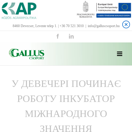
Kihagyás
8460 Devecser, Levente telep 1. | +36 70 521 3010
|
info@galluscsoport.hu
Facebook
LinkedIn
У ДЕВЕЧЕРІ ПОЧИНАЄ
РОБОТУ ІНКУБАТОР
МІЖНАРОДНОГО
ЗНАЧЕННЯ