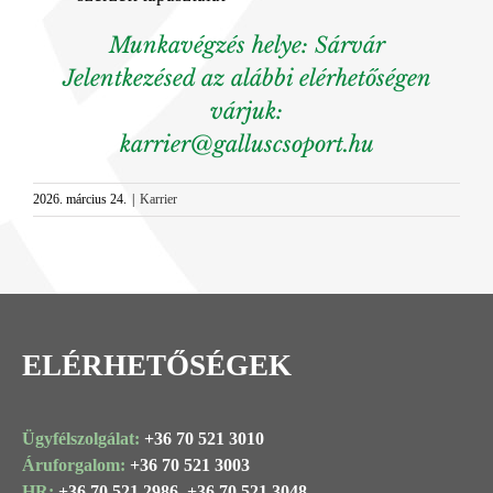
Munkavégzés helye: Sárvár
Jelentkezésed az alábbi elérhetőségen
várjuk:
karrier@galluscsoport.hu
2026. március 24.
|
Karrier
ELÉRHETŐSÉGEK
Ügyfélszolgálat:
+36 70 521 3010
Áruforgalom:
+36 70 521 3003
HR:
+36 70 521 2986,
+36 70 521 3048