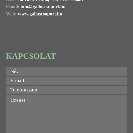
Email:
info@
galluscsoport
.hu
Web:
www.galluscsoport.hu
KAPCSOLAT