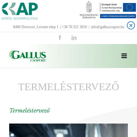
Kihagyás
8460 Devecser, Levente telep 1. | +36 70 521 3010
|
info@galluscsoport.hu
Facebook
LinkedIn
TERMELÉSTERVEZŐ
Termeléstervező
View
Larger