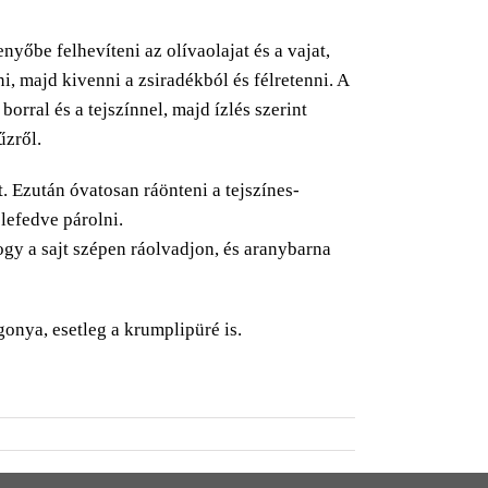
nyőbe felhevíteni az olívaolajat és a vajat,
i, majd kivenni a zsiradékból és félretenni. A
orral és a tejszínnel, majd ízlés szerint
űzről.
t. Ezután óvatosan ráönteni a tejszínes-
lefedve párolni.
hogy a sajt szépen ráolvadjon, és aranybarna
rgonya, esetleg a krumplipüré is.