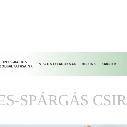
INTEGRÁCIÓS
VISZONTELADÓKNAK
HÍREINK
KARRIER
ZOLGÁLTATÁSAINK
NES-SPÁRGÁS CSI