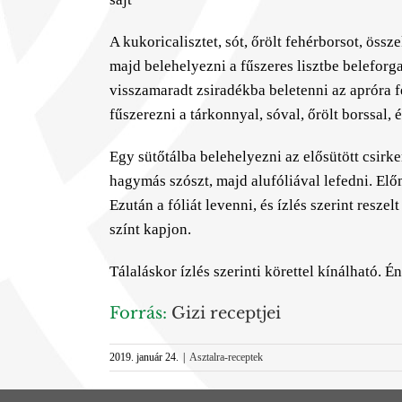
A kukoricalisztet, sót, őrölt fehérborsot, össz
majd belehelyezni a fűszeres lisztbe beleforga
visszamaradt zsiradékba beletenni az apróra fe
fűszerezni a tárkonnyal, sóval, őrölt borssal, 
Egy sütőtálba belehelyezni az elősütött csirke
hagymás szószt, majd alufóliával lefedni. Elő
Ezután a fóliát levenni, és ízlés szerint resze
színt kapjon.
Tálaláskor ízlés szerinti körettel kínálható. É
Forrás:
Gizi receptjei
2019. január 24.
|
Asztalra-receptek