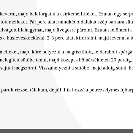
ekeverni, majd beleforgatni a csirkemellfiléket. Ezután egy serpe
tott melleket. Pár perc alatt mindkét oldalukat szép barnára sütn
lvágott lilahagymát, majd üvegesre párolni. Ezután felönteni a b
és a húsleveskockával. 2-3 perc alatt kiforralni, majd levenni a t
melleket, majd köré helyezni a megtisztított, feldarabolt spárgá
melegített sütőbe tenni, majd közepes hőmérsékleten 20 percig, 
lt sajttal megszórni. Visszahelyezni a sütőbe, majd addig sütni, 
n párolt rizzsel tálaltam, de jól illik hozzá a petrezselymes újbu