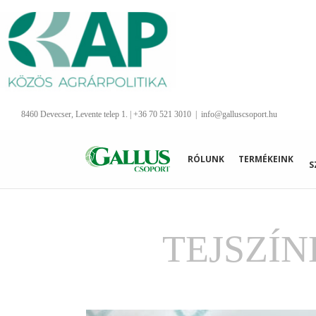
Kihagyás
8460 Devecser, Levente telep 1. | +36 70 521 3010
|
info@galluscsoport.hu
RÓLUNK
TERMÉKEINK
S
TEJSZÍ