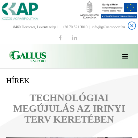
Kihagyás
8460 Devecser, Levente telep 1. | +36 70 521 3010
|
info@galluscsoport.hu
Facebook
LinkedIn
HÍREK
TECHNOLÓGIAI
MEGÚJULÁS AZ IRINYI
TERV KERETÉBEN