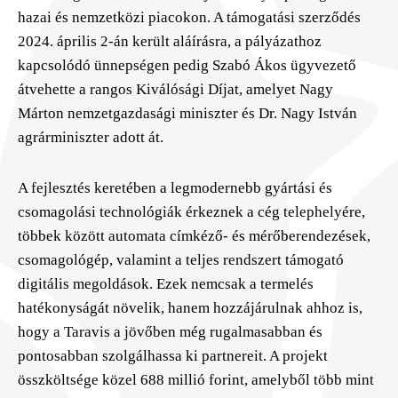
hazai és nemzetközi piacokon. A támogatási szerződés
2024. április 2-án került aláírásra, a pályázathoz
kapcsolódó ünnepségen pedig Szabó Ákos ügyvezető
átvehette a rangos Kiválósági Díjat, amelyet Nagy
Márton nemzetgazdasági miniszter és Dr. Nagy István
agrárminiszter adott át.
A fejlesztés keretében a legmodernebb gyártási és
csomagolási technológiák érkeznek a cég telephelyére,
többek között automata címkéző- és mérőberendezések,
csomagológép, valamint a teljes rendszert támogató
digitális megoldások. Ezek nemcsak a termelés
hatékonyságát növelik, hanem hozzájárulnak ahhoz is,
hogy a Taravis a jövőben még rugalmasabban és
pontosabban szolgálhassa ki partnereit. A projekt
összköltsége közel 688 millió forint, amelyből több mint