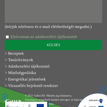
(kérjük telefonos és e-mail elérhetőségét megadni.)
Elolvastam az adatkezelési tájékoztatót
> Receptek
> Tanúsítványok
> Adatkezelési tájékoztató
> Minőségpolitika
> Energetikai jelentések
> Visszaélés bejelentő rendszer
© 2021 Gallus Kft. Minden jog fenntartva.
A honlapon megjelenő minden szöveges- és képi tartalom a Gallus
Kft. kizárólagos tulajdona.