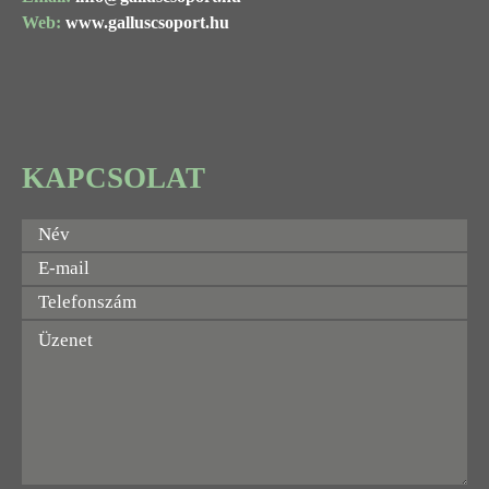
Web:
www.galluscsoport.hu
KAPCSOLAT