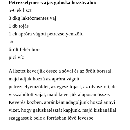
Petrezselymes-vajas galuska hozzávalói:
5-6 ek liszt
3 dkg laktózmentes vaj
1 db tojás
1 ek apróra vágott petrezselyemzöld
só
őrölt fehér bors
pici víz
A lisztet keverjük össze a sóval és az őrölt borssal,
majd adjuk hozzá az apróra vágott
petrezselyemzöldet, az egész tojást, az olvasztott, de
visszahűtött vajat, majd keverjük alaposan össze.
Keverés közben, apránként adagoljunk hozzá annyi
vizet, hogy galuskatésztát kapjunk, majd kiskanállal
szaggassuk bele a forrásban lévő levesbe.