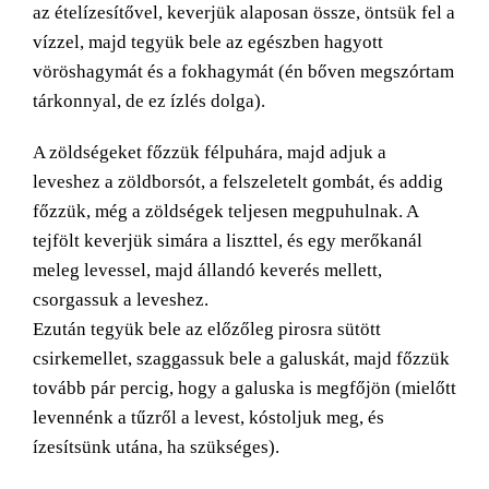
az ételízesítővel, keverjük alaposan össze, öntsük fel a
vízzel, majd tegyük bele az egészben hagyott
vöröshagymát és a fokhagymát (én bőven megszórtam
tárkonnyal, de ez ízlés dolga).
A zöldségeket főzzük félpuhára, majd adjuk a
leveshez a zöldborsót, a felszeletelt gombát, és addig
főzzük, még a zöldségek teljesen megpuhulnak. A
tejfölt keverjük simára a liszttel, és egy merőkanál
meleg levessel, majd állandó keverés mellett,
csorgassuk a leveshez.
Ezután tegyük bele az előzőleg pirosra sütött
csirkemellet, szaggassuk bele a galuskát, majd főzzük
tovább pár percig, hogy a galuska is megfőjön (mielőtt
levennénk a tűzről a levest, kóstoljuk meg, és
ízesítsünk utána, ha szükséges).