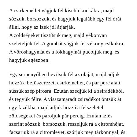
A csirkemellet vágjuk fel kisebb kockákra, majd
sózzuk, borsozzuk, és hagyjuk legalább egy fél órát
állni, hogy az ízek jól átjárják.
A zöldségeket tisztítsuk meg, majd vékonyan
szeleteljük fel. A gombát vágjuk fel vékony csíkokra.
A vöröshagymát és a fokhagymát pucoljuk meg, és
hagyjuk egészben.
Egy serpenyőben hevítsük fel az olajat, majd adjuk
hozzá a befűszerezett csirkemellet, és pár perc alatt
süssük szép pirosra. Ezután szedjük ki a zsiradékból,
és tegyük félre. A visszamaradt zsiradékot öntsük át
egy fazékba, majd adjuk hozzá a felszeletelt
zöldségeket és pároljuk pár percig. Ezután ízlés
szerint sózzuk, borsozzuk, reszeljük rá a citromhéjat,
facsarjuk rá a citromlevet, szórjuk meg tárkonnyal, és