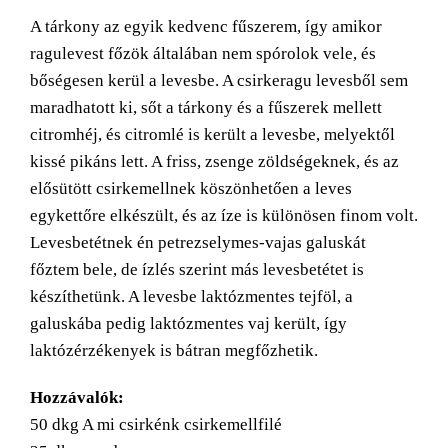
Larger
A tárkony az egyik kedvenc fűszerem, így amikor
Image
ragulevest főzök általában nem spórolok vele, és
bőségesen kerül a levesbe. A csirkeragu levesből sem
maradhatott ki, sőt a tárkony és a fűszerek mellett
citromhéj, és citromlé is került a levesbe, melyektől
kissé pikáns lett. A friss, zsenge zöldségeknek, és az
elősütött csirkemellnek köszönhetően a leves
egykettőre elkészült, és az íze is különösen finom volt.
Levesbetétnek én petrezselymes-vajas galuskát
főztem bele, de ízlés szerint más levesbetétet is
készíthetünk. A levesbe laktózmentes tejföl, a
galuskába pedig laktózmentes vaj került, így
laktózérzékenyek is bátran megfőzhetik.
Hozzávalók:
50 dkg A mi csirkénk csirkemellfilé