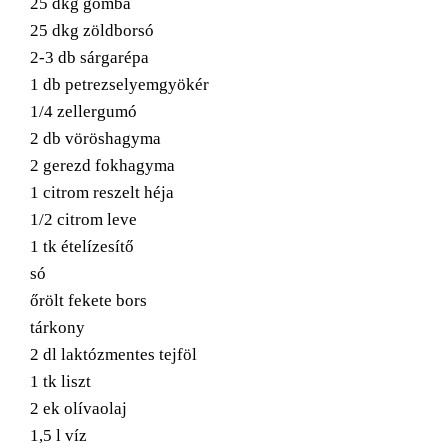
25 dkg gomba
25 dkg zöldborsó
2-3 db sárgarépa
1 db petrezselyemgyökér
1/4 zellergumó
2 db vöröshagyma
2 gerezd fokhagyma
1 citrom reszelt héja
1/2 citrom leve
1 tk ételízesítő
só
őrölt fekete bors
tárkony
2 dl laktózmentes tejföl
1 tk liszt
2 ek olívaolaj
1,5 l víz