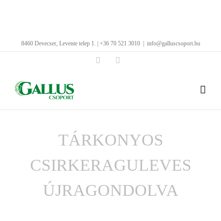
Kihagyás
8460 Devecser, Levente telep 1. | +36 70 521 3010
|
info@galluscsoport.hu
Facebook
LinkedIn
TÁRKONYOS
CSIRKERAGULEVES
ÚJRAGONDOLVA
View