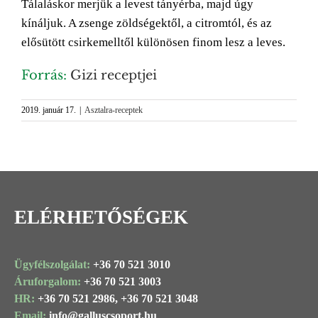
Tálaláskor merjük a levest tányérba, majd úgy
kínáljuk. A zsenge zöldségektől, a citromtól, és az
elősütött csirkemelltől különösen finom lesz a leves.
Forrás:
Gizi receptjei
2019. január 17.
|
Asztalra-receptek
ELÉRHETŐSÉGEK
Ügyfélszolgálat:
+36 70 521 3010
Áruforgalom:
+36 70 521 3003
HR:
+36 70 521 2986,
+36 70 521 3048
Email:
info@
galluscsoport
.hu