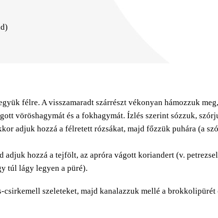
ld)
tegyük félre. A visszamaradt szárrészt vékonyan hámozzuk meg, 
gott vöröshagymát és a fokhagymát. Ízlés szerint sózzuk, szórju
kor adjuk hozzá a félretett rózsákat, majd főzzük puhára (a sz
d adjuk hozzá a tejfölt, az apróra vágott koriandert (v. petrez
y túl lágy legyen a püré).
csirkemell szeleteket, majd kanalazzuk mellé a brokkolipürét 