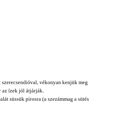
pet szerecsendióval, vékonyan kenjük meg
az ízek jól átjárják.
ldalát süssük pirosra (a szezámmag a sütés