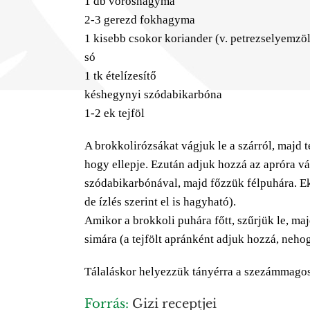
1 db vöröshagyma
2-3 gerezd fokhagyma
1 kisebb csokor koriander (v. petrezselyemzö
só
1 tk ételízesítő
késhegynyi szódabikarbóna
1-2 ek tejföl
A brokkolirózsákat vágjuk le a szárról, majd 
hogy ellepje. Ezután adjuk hozzá az apróra vá
szódabikarbónával, majd főzzük félpuhára. Ek
de ízlés szerint el is hagyható).
Amikor a brokkoli puhára főtt, szűrjük le, maj
simára (a tejfölt apránként adjuk hozzá, nehog
Tálaláskor helyezzük tányérra a szezámmagos-
Forrás:
Gizi receptjei