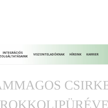
INTEGRÁCIÓS
VISZONTELADÓKNAK
HÍREINK
KARRIER
ZOLGÁLTATÁSAINK
ÁMMAGOS CSIRK
ROKKOLIPÜRÉV