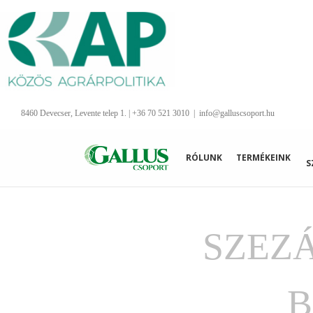
Kihagyás
8460 Devecser, Levente telep 1. | +36 70 521 3010
|
info@galluscsoport.hu
RÓLUNK
TERMÉKEINK
S
SZEZ
B