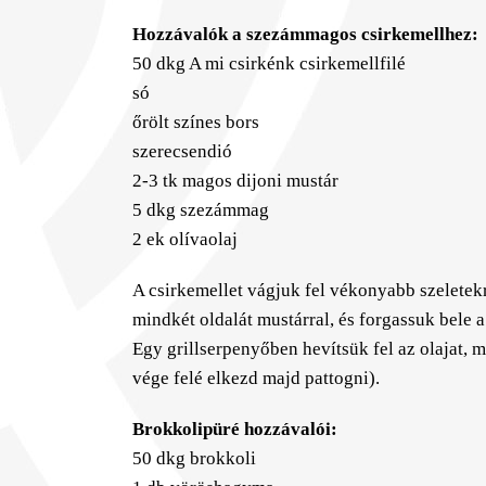
Hozzávalók a szezámmagos csirkemellhez:
50 dkg A mi csirkénk csirkemellfilé
só
őrölt színes bors
szerecsendió
2-3 tk magos dijoni mustár
5 dkg szezámmag
2 ek olívaolaj
A csirkemellet vágjuk fel vékonyabb szeletek
mindkét oldalát mustárral, és forgassuk bele a
Egy grillserpenyőben hevítsük fel az olajat, m
vége felé elkezd majd pattogni).
Brokkolipüré hozzávalói:
50 dkg brokkoli