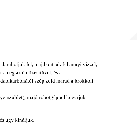
daraboljuk fel, majd öntsük fel annyi vízzel,
k meg az ételízesítővel, és a
ódabikarbónától szép zöld marad a brokkoli,
selyemzöldet), majd robotgéppel keverjük
és úgy kínáljuk.