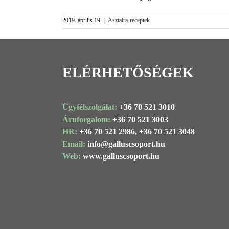
2019. április 19.
|
Asztalra-receptek
ELÉRHETŐSÉGEK
Ügyfélszolgálat:
+36 70 521 3010
Áruforgalom:
+36 70 521 3003
HR:
+36 70 521 2986,
+36 70 521 3048
Email:
info@
galluscsoport
.hu
Web:
www.galluscsoport.hu