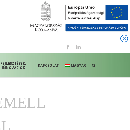
Facebook
LinkedIn
FEJLESZTÉSEK,
KAPCSOLAT
MAGYAR
INNOVÁCIÓK
EMELL
EL