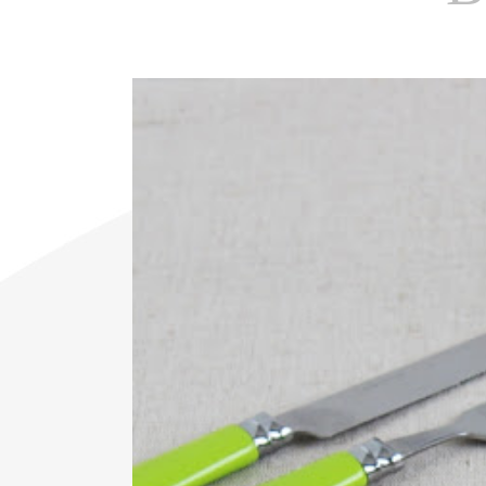
View
Larger
Image