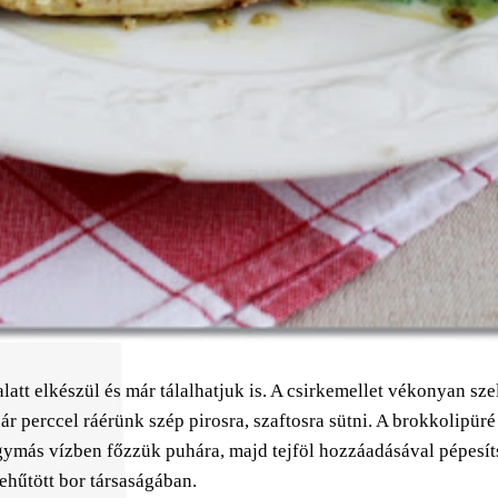
alatt elkészül és már tálalhatjuk is. A csirkemellet vékonyan sz
r perccel ráérünk szép pirosra, szaftosra sütni. A brokkolipüré
 hagymás vízben főzzük puhára, majd tejföl hozzáadásával pépes
ehűtött bor társaságában.