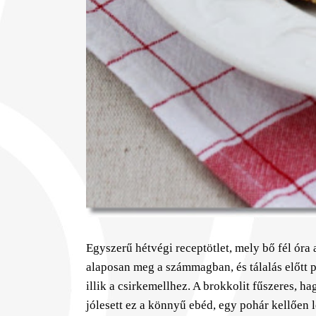
Egyszerű hétvégi receptötlet, mely bő fél óra 
alaposan meg a számmagban, és tálalás előtt pá
illik a csirkemellhez. A brokkolit fűszeres,
jólesett ez a könnyű ebéd, egy pohár kellően l