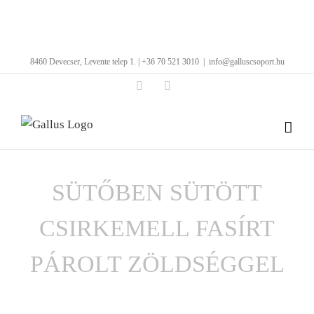
Kihagyás
8460 Devecser, Levente telep 1. | +36 70 521 3010
|
info@galluscsoport.hu
Facebook
LinkedIn
SÜTŐBEN SÜTÖTT
CSIRKEMELL FASÍRT
PÁROLT ZÖLDSÉGGEL
View