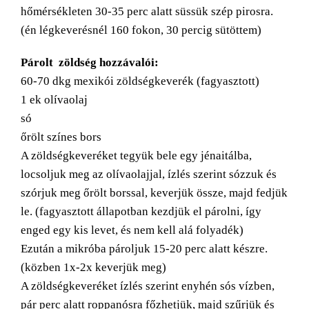
hőmérsékleten 30-35 perc alatt süssük szép pirosra.
(én légkeverésnél 160 fokon, 30 percig sütöttem)
Párolt zöldség hozzávalói:
60-70 dkg mexikói zöldségkeverék (fagyasztott)
1 ek olívaolaj
só
őrölt színes bors
A zöldségkeveréket tegyük bele egy jénaitálba,
locsoljuk meg az olívaolajjal, ízlés szerint sózzuk és
szórjuk meg őrölt borssal, keverjük össze, majd fedjük
le. (fagyasztott állapotban kezdjük el párolni, így
enged egy kis levet, és nem kell alá folyadék)
Ezután a mikróba pároljuk 15-20 perc alatt készre.
(közben 1x-2x keverjük meg)
A zöldségkeveréket ízlés szerint enyhén sós vízben,
pár perc alatt roppanósra főzhetjük, majd szűrjük és