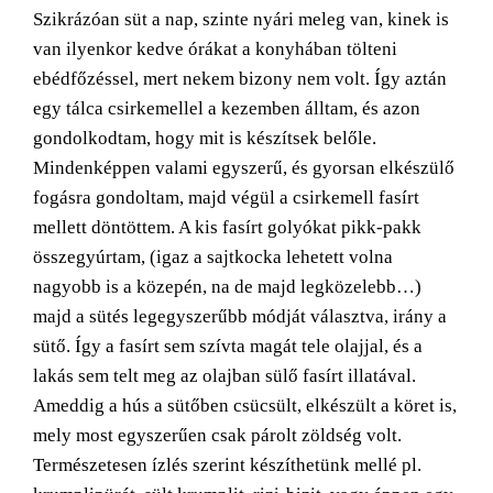
Larger
Szikrázóan süt a nap, szinte nyári meleg van, kinek is
Image
van ilyenkor kedve órákat a konyhában tölteni
ebédfőzéssel, mert nekem bizony nem volt. Így aztán
egy tálca csirkemellel a kezemben álltam, és azon
gondolkodtam, hogy mit is készítsek belőle.
Mindenképpen valami egyszerű, és gyorsan elkészülő
fogásra gondoltam, majd végül a csirkemell fasírt
mellett döntöttem. A kis fasírt golyókat pikk-pakk
összegyúrtam, (igaz a sajtkocka lehetett volna
nagyobb is a közepén, na de majd legközelebb…)
majd a sütés legegyszerűbb módját választva, irány a
sütő. Így a fasírt sem szívta magát tele olajjal, és a
lakás sem telt meg az olajban sülő fasírt illatával.
Ameddig a hús a sütőben csücsült, elkészült a köret is,
mely most egyszerűen csak párolt zöldség volt.
Természetesen ízlés szerint készíthetünk mellé pl.