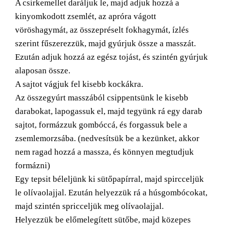
A csirkemellet daráljuk le, majd adjuk hozzá a
kinyomkodott zsemlét, az apróra vágott
vöröshagymát, az összepréselt fokhagymát, ízlés
szerint fűszerezzük, majd gyúrjuk össze a masszát.
Ezután adjuk hozzá az egész tojást, és szintén gyúrjuk
alaposan össze.
A sajtot vágjuk fel kisebb kockákra.
Az összegyúrt masszából csippentsünk le kisebb
darabokat, lapogassuk el, majd tegyünk rá egy darab
sajtot, formázzuk gombóccá, és forgassuk bele a
zsemlemorzsába. (nedvesítsük be a kezünket, akkor
nem ragad hozzá a massza, és könnyen megtudjuk
formázni)
Egy tepsit béleljünk ki sütőpapírral, majd spircceljük
le olívaolajjal. Ezután helyezzük rá a húsgombócokat,
majd szintén spricceljük meg olívaolajjal.
Helyezzük be előmelegített sütőbe, majd közepes