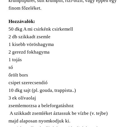
krumplipürét, sült krumplit, rizi-bizit, vagy éppen egy
finom főzeléket.
Hozzávalók:
50 dkg A mi csirkénk csirkemell
2 db szikkadt zsemle
1 kisebb vöröshagyma
2 gerezd fokhagyma
1 tojás
só
őrölt bors
csipet szerecsendió
10 dkg sajt (pl. gouda, trappista..)
3 ek olívaolaj
zsemlemorzsa a beleforgatáshoz
A szikkadt zsemléket áztassuk be vízbe (v. tejbe)
majd alaposan nyomkodjuk ki.