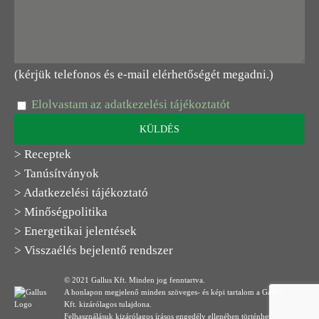
(kérjük telefonos és e-mail elérhetőségét megadni.)
Elolvastam az adatkezelési tájékoztatót
> Receptek
> Tanúsítványok
> Adatkezelési tájékoztató
> Minőségpolitika
> Energetikai jelentések
> Visszaélés bejelentő rendszer
© 2021 Gallus Kft. Minden jog fenntartva.
A honlapon megjelenő minden szöveges- és képi tartalom a Gallus
Kft. kizárólagos tulajdona.
Felhasználásuk kizárólagos írásos engedély ellenében történhet.