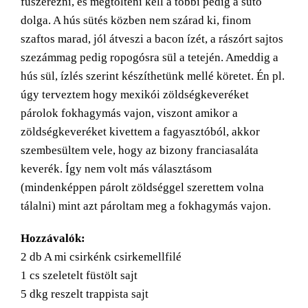
fűszerezni, és megtölteni kell a többi pedig a sütő
dolga. A hús sütés közben nem szárad ki, finom
szaftos marad, jól átveszi a bacon ízét, a rászórt sajtos
szezámmag pedig ropogósra sül a tetején. Ameddig a
hús sül, ízlés szerint készíthetünk mellé köretet. Én pl.
úgy terveztem hogy mexikói zöldségkeveréket
párolok fokhagymás vajon, viszont amikor a
zöldségkeveréket kivettem a fagyasztóból, akkor
szembesültem vele, hogy az bizony franciasaláta
keverék. Így nem volt más választásom
(mindenképpen párolt zöldséggel szerettem volna
tálalni) mint azt pároltam meg a fokhagymás vajon.
Hozzávalók:
2 db A mi csirkénk csirkemellfilé
1 cs szeletelt füstölt sajt
5 dkg reszelt trappista sajt