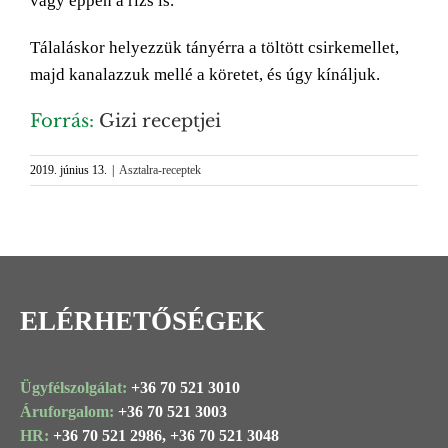
vagy éppen a rizs is.
Tálaláskor helyezzük tányérra a töltött csirkemellet,
majd kanalazzuk mellé a köretet, és úgy kínáljuk.
Forrás:
Gizi receptjei
2019. június 13.
|
Asztalra-receptek
ELÉRHETŐSÉGEK
Ügyfélszolgálat:
+36 70 521 3010
Áruforgalom:
+36 70 521 3003
HR:
+36 70 521 2986,
+36 70 521 3048