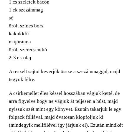
1 cs szeletelt bacon
1 ek szezámmag
só
őrölt színes bors
kakukkfű
majoranna
őrölt szerecsendió
2-3 ek olaj
A reszelt sajtot keverjük össze a szezámmaggal, majd
tegyük félre.
A csirkemellet éles késsel hosszában vágjuk ketté, de
arra figyelve hogy ne vágjuk át teljesen a húst, majd
nyissuk szét mint egy könyvet. Ezután takarjuk le egy
folpack fóliával, majd óvatosan klopfoljuk ki
(mindegyik mellfilével így járjunk el). Ezután mindkét