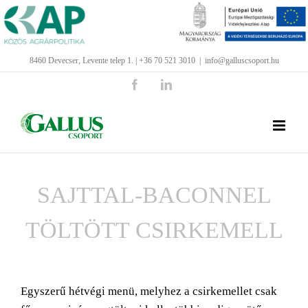
Kihagyás
8460 Devecser, Levente telep 1. | +36 70 521 3010
|
info@galluscsoport.hu
Facebook
LinkedIn
SAJTTAL-BACONNEL
TÖLTÖTT CSIRKEMELL
View
Larger
Egyszerű hétvégi menü, melyhez a csirkemellet csak
Image