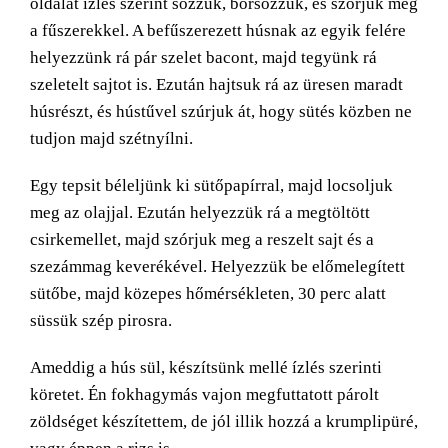
oldalát ízlés szerint sózzuk, borsozzuk, és szórjuk meg
a fűszerekkel. A befűszerezett húsnak az egyik felére
helyezzünk rá pár szelet bacont, majd tegyünk rá
szeletelt sajtot is. Ezután hajtsuk rá az üresen maradt
húsrészt, és hústűvel szúrjuk át, hogy sütés közben ne
tudjon majd szétnyílni.
Egy tepsit béleljünk ki sütőpapírral, majd locsoljuk
meg az olajjal. Ezután helyezzük rá a megtöltött
csirkemellet, majd szórjuk meg a reszelt sajt és a
szezámmag keverékével. Helyezzük be előmelegített
sütőbe, majd közepes hőmérsékleten, 30 perc alatt
süssük szép pirosra.
Ameddig a hús sül, készítsünk mellé ízlés szerinti
köretet. Én fokhagymás vajon megfuttatott párolt
zöldséget készítettem, de jól illik hozzá a krumplipüré,