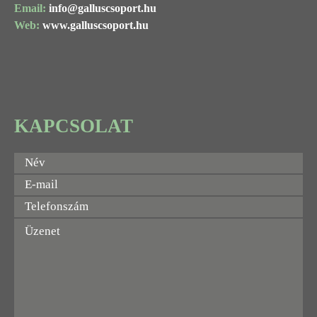
Email:
info@
galluscsoport
.hu
Web:
www.galluscsoport.hu
KAPCSOLAT