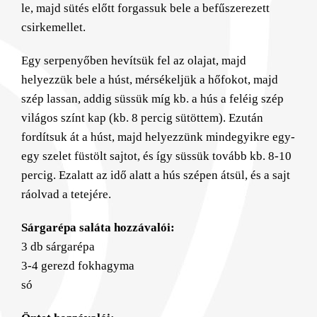
le, majd sütés előtt forgassuk bele a befűszerezett
csirkemellet.
Egy serpenyőben hevítsük fel az olajat, majd
helyezzük bele a húst, mérsékeljük a hőfokot, majd
szép lassan, addig süssük míg kb. a hús a feléig szép
világos színt kap (kb. 8 percig sütöttem). Ezután
fordítsuk át a húst, majd helyezzünk mindegyikre egy-
egy szelet füstölt sajtot, és így süssük tovább kb. 8-10
percig. Ezalatt az idő alatt a hús szépen átsül, és a sajt
ráolvad a tetejére.
Sárgarépa saláta hozzávalói:
3 db sárgarépa
3-4 gerezd fokhagyma
só