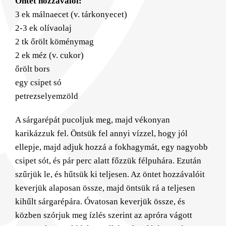
Öntet hozzávalói:
3 ek málnaecet (v. tárkonyecet)
2-3 ek olívaolaj
2 tk őrölt köménymag
2 ek méz (v. cukor)
őrölt bors
egy csipet só
petrezselyemzöld
A sárgarépát pucoljuk meg, majd vékonyan
karikázzuk fel. Öntsük fel annyi vízzel, hogy jól
ellepje, majd adjuk hozzá a fokhagymát, egy nagyobb
csipet sót, és pár perc alatt főzzük félpuhára. Ezután
szűrjük le, és hűtsük ki teljesen. Az öntet hozzávalóit
keverjük alaposan össze, majd öntsük rá a teljesen
kihűlt sárgarépára. Óvatosan keverjük össze, és
közben szórjuk meg ízlés szerint az apróra vágott