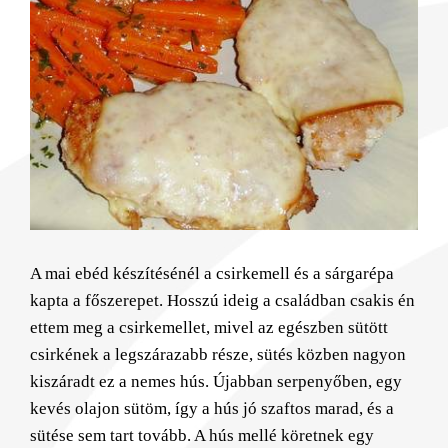
Larger
Image
A mai ebéd készítésénél a csirkemell és a sárgarépa
kapta a főszerepet. Hosszú ideig a családban csakis én
ettem meg a csirkemellet, mivel az egészben sütött
csirkének a legszárazabb része, sütés közben nagyon
kiszáradt ez a nemes hús. Újabban serpenyőben, egy
kevés olajon sütöm, így a hús jó szaftos marad, és a
sütése sem tart tovább. A hús mellé köretnek egy