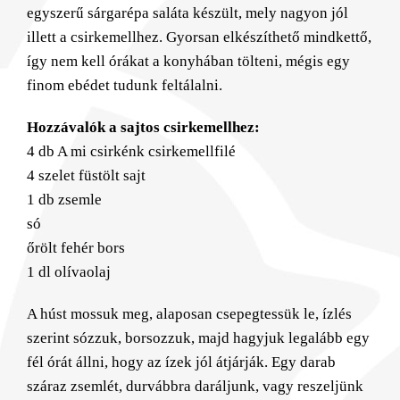
egyszerű sárgarépa saláta készült, mely nagyon jól
illett a csirkemellhez. Gyorsan elkészíthető mindkettő,
így nem kell órákat a konyhában tölteni, mégis egy
finom ebédet tudunk feltálalni.
Hozzávalók a sajtos csirkemellhez:
4 db A mi csirkénk csirkemellfilé
4 szelet füstölt sajt
1 db zsemle
só
őrölt fehér bors
1 dl olívaolaj
A húst mossuk meg, alaposan csepegtessük le, ízlés
szerint sózzuk, borsozzuk, majd hagyjuk legalább egy
fél órát állni, hogy az ízek jól átjárják. Egy darab
száraz zsemlét, durvábbra daráljunk, vagy reszeljünk