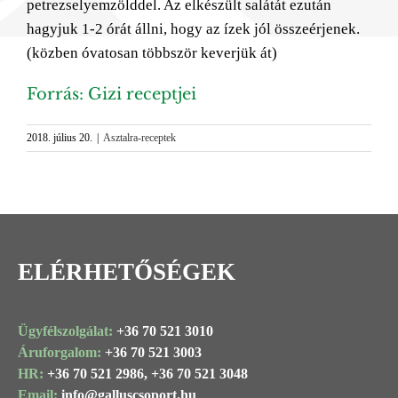
petrezselyemzölddel. Az elkészült salátát ezután
hagyjuk 1-2 órát állni, hogy az ízek jól összeérjenek.
(közben óvatosan többször keverjük át)
Forrás: Gizi receptjei
2018. július 20.
|
Asztalra-receptek
ELÉRHETŐSÉGEK
Ügyfélszolgálat:
+36 70 521 3010
Áruforgalom:
+36 70 521 3003
HR:
+36 70 521 2986,
+36 70 521 3048
Email:
info@
galluscsoport
.hu