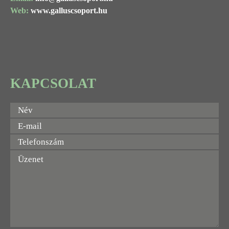
Web:
www.galluscsoport.hu
KAPCSOLAT