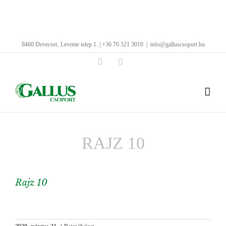
Kihagyás
8460 Devecser, Levente telep 1. | +36 70 521 3010
|
info@galluscsoport.hu
Facebook
LinkedIn
RAJZ 10
Rajz 10
View
Larger