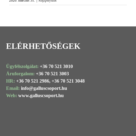
2020. március 31.
|
Rajzpályázat
Image
ELÉRHETŐSÉGEK
Ügyfélszolgálat:
+36 70 521 3010
Áruforgalom:
+36 70 521 3003
HR:
+36 70 521 2986,
+36 70 521 3048
Email:
info@
galluscsoport
.hu
Web:
www.galluscsoport.hu