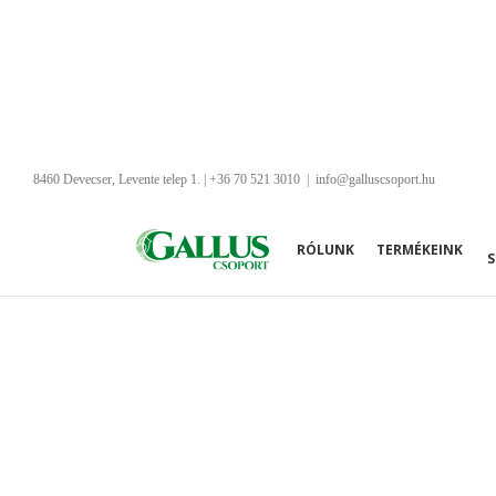
Kihagyás
8460 Devecser, Levente telep 1. | +36 70 521 3010
|
info@galluscsoport.hu
RÓLUNK
TERMÉKEINK