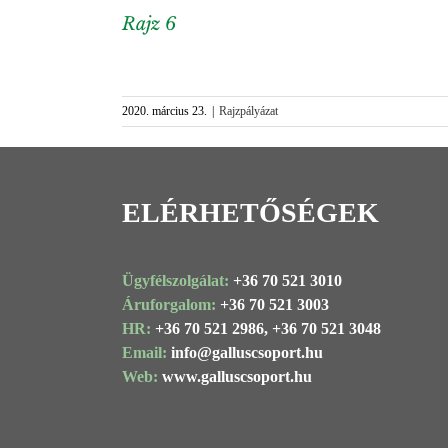
Rajz 6
View
Larger
2020. március 23.
|
Rajzpályázat
Image
ELÉRHETŐSÉGEK
Ügyfélszolgálat:
+36 70 521 3010
Áruforgalom:
+36 70 521 3003
HR:
+36 70 521 2986,
+36 70 521 3048
Email:
info@
galluscsoport
.hu
Web:
www.galluscsoport.hu