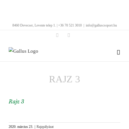
Kihagyás
8460 Devecser, Levente telep 1. | +36 70 521 3010
|
info@galluscsoport.hu
Facebook
LinkedIn
RAJZ 3
Rajz 3
View
Larger
2020. március 23.
|
Rajzpályázat