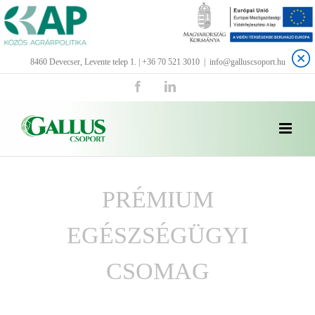
Kihagyás
8460 Devecser, Levente telep 1. | +36 70 521 3010
|
info@galluscsoport.hu
Facebook
LinkedIn
PRÉMIUM
EGÉSZSÉGÜGYI
CSOMAG