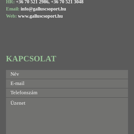
HR:
+36 70 521 2986,
+36 70 521 3048
Email:
info@
galluscsoport
.hu
Web:
www.galluscsoport.hu
KAPCSOLAT