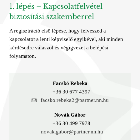
1. lépés – Kapcsolatfelvétel
biztosítási szakemberrel
A regisztráció első lépése, hogy felveszed a
kapcsolatot a lenti képviselő egyikével, aki minden
kérdésedre válaszol és végigvezet a belépési
folyamaton.
Facskó Rebeka
+36 30 677 4397
facsko.rebeka2@partner.nn.hu
Novák Gábor
+36 30 499 7978
novak.gabor@partner.nn.hu