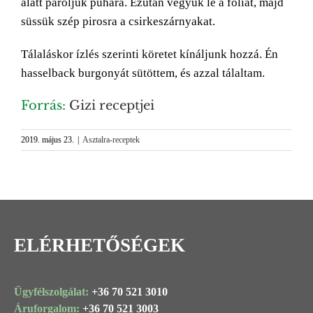
alatt pároljuk puhára. Ezután vegyük le a fóliát, majd
süssük szép pirosra a csirkeszárnyakat.
Tálaláskor ízlés szerinti köretet kínáljunk hozzá. Én
hasselback burgonyát sütöttem, és azzal tálaltam.
Forrás:
Gizi receptjei
2019. május 23.
|
Asztalra-receptek
ELÉRHETŐSÉGEK
Ügyfélszolgálat:
+36 70 521 3010
Áruforgalom:
+36 70 521 3003