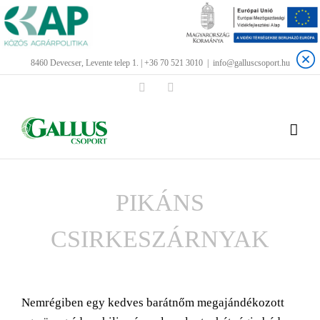
Kihagyás
8460 Devecser, Levente telep 1. | +36 70 521 3010
|
info@galluscsoport.hu
Facebook
LinkedIn
PIKÁNS
CSIRKESZÁRNYAK
View
Larger
Nemrégiben egy kedves barátnőm megajándékozott
Image