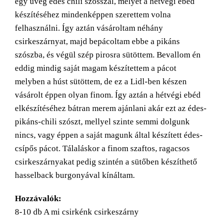
egy üveg édes chili szósszal, melyet a hétvégi ebéd
készítéséhez mindenképpen szerettem volna
felhasználni. Így aztán vásároltam néhány
csirkeszárnyat, majd bepácoltam ebbe a pikáns
szószba, és végül szép pirosra sütöttem. Bevallom én
eddig mindig saját magam készítettem a pácot
melyben a húst sütöttem, de ez a Lidl-ben készen
vásárolt éppen olyan finom. Így aztán a hétvégi ebéd
elkészítéséhez bátran merem ajánlani akár ezt az édes-
pikáns-chili szószt, mellyel szinte semmi dolgunk
nincs, vagy éppen a saját magunk által készített édes-
csípős pácot. Tálaláskor a finom szaftos, ragacsos
csirkeszárnyakat pedig szintén a sütőben készíthető
hasselback burgonyával kínáltam.
Hozzávalók:
8-10 db A mi csirkénk csirkeszárny