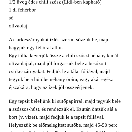
1/2 üveg édes chili szósz (Lidl-ben kapható)
1 dl fehérbor
só
olívaolaj
A csirkeszárnyakat ízlés szerint sózzuk be, majd
hagyjuk egy fél órát állni.
Egy tálba keverjük össze a chili szószt néhány kanál
olívaolajjal, majd jól forgassuk bele a besózott
csirkeszárnyakat. Fedjük le a tálat fóliával, majd
tegyük be a hűtőbe néhány órára, vagy akár egész
éjszakára, hogy az ízek jól összeérjenek.
Egy tepsit béleljünk ki sütőpapírral, majd tegyük bele
a szószos-húst, és rendezzük el. Ezután öntsük alá a
bort (v. vizet), majd fedjük le a tepsit fóliával.
Helyezzük be előmelegített sütőbe, majd 45-50 perc