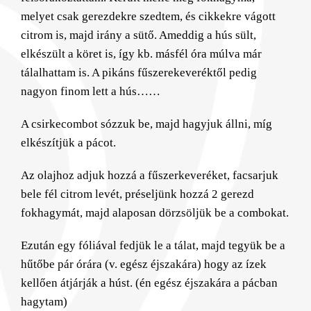
melyet csak gerezdekre szedtem, és cikkekre vágott
citrom is, majd irány a sütő. Ameddig a hús sült,
elkészült a köret is, így kb. másfél óra múlva már
tálalhattam is. A pikáns fűszerekeveréktől pedig
nagyon finom lett a hús……
A csirkecombot sózzuk be, majd hagyjuk állni, míg
elkészítjük a pácot.
Az olajhoz adjuk hozzá a fűszerkeveréket, facsarjuk
bele fél citrom levét, préseljünk hozzá 2 gerezd
fokhagymát, majd alaposan dörzsöljük be a combokat.
Ezután egy fóliával fedjük le a tálat, majd tegyük be a
hűtőbe pár órára (v. egész éjszakára) hogy az ízek
kellően átjárják a húst. (én egész éjszakára a pácban
hagytam)