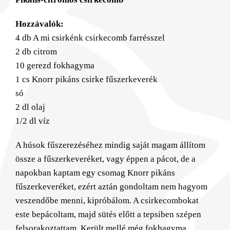
Hozzávalók:
4 db A mi csirkénk csirkecomb farrésszel
2 db citrom
10 gerezd fokhagyma
1 cs Knorr pikáns csirke fűszerkeverék
só
2 dl olaj
1/2 dl víz
A húsok fűszerezéséhez mindig saját magam állítom
össze a fűszerkeveréket, vagy éppen a pácot, de a
napokban kaptam egy csomag Knorr pikáns
fűszerkeveréket, ezért aztán gondoltam nem hagyom
veszendőbe menni, kipróbálom. A csirkecombokat
este bepácoltam, majd sütés előtt a tepsiben szépen
felsorakoztattam. Került mellé még fokhagyma,