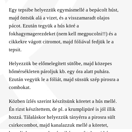
Egy tepsibe helyezzük egymásmellé a bepácolt húst,
majd öntsük alá a vizet, és a visszamaradt olajos
pácot. Ezután tegyük a hús köré a
fokhagymagerezdeket (nem kell megpucolni!!) és a
cikkekre vágott citromot, majd fóliával fedjük le a
tepsit.
Helyezzük be előmelegített sütőbe, majd közepes
hőmérsékleten pároljuk kb. egy óra alatt puhára.
Ezután vegyük le a fóliát, majd süssük szép pirosra a
combokat.
Közben ízlés szerint készítsünk köretet a hús mellé.
Én rizst készítettem, de pl. a krumplipüré is jól illik
hozzá. Tálaláskor helyezzük tányérra a pirosra sült
csirkecombot, majd kanalazzuk mellé a köretet,