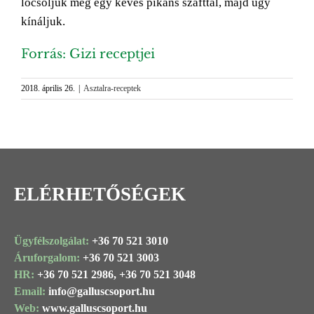
locsoljuk meg egy kevés pikáns szafttal, majd úgy
kínáljuk.
Forrás: Gizi receptjei
2018. április 26.
|
Asztalra-receptek
ELÉRHETŐSÉGEK
Ügyfélszolgálat:
+36 70 521 3010
Áruforgalom:
+36 70 521 3003
HR:
+36 70 521 2986,
+36 70 521 3048
Email:
info@
galluscsoport
.hu
Web:
www.galluscsoport.hu