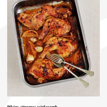
Pikáns-citromos csirkecomb