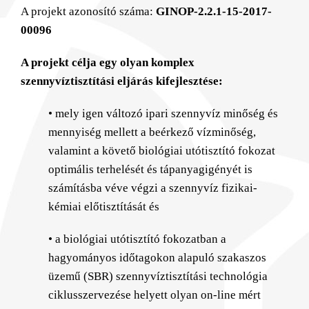
A projekt azonosító száma:
GINOP-2.2.1-15-2017-
00096
A projekt célja egy olyan komplex
szennyvíztisztítási eljárás kifejlesztése:
• mely igen változó ipari szennyvíz minőség és
mennyiség mellett a beérkező vízminőség,
valamint a követő biológiai utótisztító fokozat
optimális terhelését és tápanyagigényét is
számításba véve végzi a szennyvíz fizikai-
kémiai előtisztítását és
• a biológiai utótisztító fokozatban a
hagyományos időtagokon alapuló szakaszos
üzemű (SBR) szennyvíztisztítási technológia
ciklusszervezése helyett olyan on-line mért