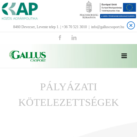
Kihagyás
8460 Devecser, Levente telep 1. | +36 70 521 3010
|
info@galluscsoport.hu
Facebook
LinkedIn
PÁLYÁZATI
KÖTELEZETTSÉGEK