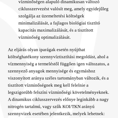
vízminőségen alapuló dinamikusan változó
ciklusszervezést valósít meg, amely egyidejűleg
szolgálja az üzemeltetési költségek
minimalizálását, a fajlagos biológiai tisztító
kapacitás maximalizálását, és a tisztított
vízminőség optimalizálását.
Az eljárás olyan iparágak esetén nyújthat
költséghatékony szennyvíztisztítási megoldást, ahol a
vízmennyiség a termeléstől függően igen változatos, a
szennyező anyagok mennyisége és egymáshoz
viszonyított aránya széles tartományban változik, és a
tisztított vízminőségnek meg kell felelnie a
legszigorúbb felszíni vízminőségi követelményeknek.
A dinamikus ciklusszervezés előnye leginkább a nagy
nitrogén tartalmú, vagy szűk KOI/TKN arányú
szennyvizek esetében jelentkezik, melyek lehetnek: