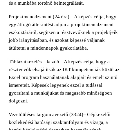
és a munkába történő beintegrálását.
Projektmenedzsment (24 óra) – A képzés célja, hogy
egy átfogó áttekintést adjon a projektmenedzsment
eszköztáráról, segítsen a résztvevőknek a projektjeik
jobb irányításában, és azokat képessé váljanak
átültetni a mindennapok gyakorlatába.
Táblázatkezelés – kezdő – A képzés célja, hogy a
résztvevők elsajátítsák az IKT kompetenciák közül az
Excel program használatának alapjait és emelt szintű
ismereteit. Képesek legyenek ezzel a tudással
gyorsítani a munkájukat és magasabb minőségben
dolgozni.
Vezetőüléses targoncavezető (3324)– Gépkezelői
közlekedési hatósági szaktanfolyam és vizsga, a