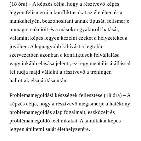
(18 óra) – A képzés célja, hogy a résztvevő képes
legyen felismerni a konfliktusokat az életében és a
munkahelyén, beazonosítani annak típusát, felismerje
önmaga reakcióit és a másokra gyakorolt hatását,
valamint képes legyen kezelni ezeket a helyzeteket a
jövőben. A legnagyobb kihívást a legtöbb
szervezetben azonban a konfliktusok felvállalása
vagy inkább elásása jelenti, ezt egy mentális átállással
fel tudja majd vállalni a résztvevő a tréningen
hallottak elsajátítása után.
Problémamegoldási készségek fejlesztése (18 óra) – A
képzés célja, hogy a résztvevő megismerje a hatékony
problémamegoldás alap fogalmait, eszközeit és
problémamegoldó technikákat. A tanultakat képes
legyen átültetni saját élethelyzetére.