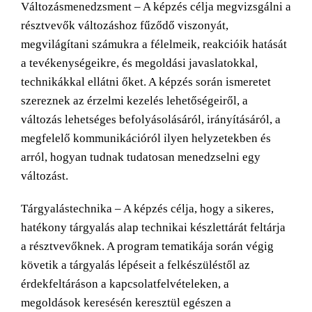
Változásmenedzsment – A képzés célja megvizsgálni a
résztvevők változáshoz fűződő viszonyát,
megvilágítani számukra a félelmeik, reakcióik hatását
a tevékenységeikre, és megoldási javaslatokkal,
technikákkal ellátni őket. A képzés során ismeretet
szereznek az érzelmi kezelés lehetőségeiről, a
változás lehetséges befolyásolásáról, irányításáról, a
megfelelő kommunikációról ilyen helyzetekben és
arról, hogyan tudnak tudatosan menedzselni egy
változást.
Tárgyalástechnika – A képzés célja, hogy a sikeres,
hatékony tárgyalás alap technikai készlettárát feltárja
a résztvevőknek. A program tematikája során végig
követik a tárgyalás lépéseit a felkészüléstől az
érdekfeltáráson a kapcsolatfelvételeken, a
megoldások keresésén keresztül egészen a