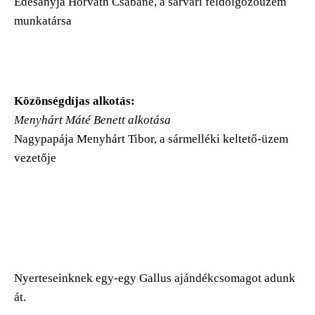
Édesanyja Horváth Csabáné, a sárvári feldolgozóüzem
munkatársa
Közönségdíjas alkotás:
Menyhárt Máté Benett alkotása
Nagypapája Menyhárt Tibor, a sármelléki keltető-üzem
vezetője
Nyerteseinknek egy-egy Gallus ajándékcsomagot adunk
át.