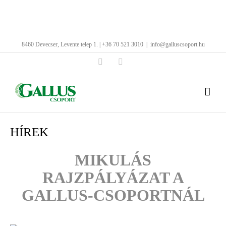
Kihagyás
8460 Devecser, Levente telep 1. | +36 70 521 3010
|
info@galluscsoport.hu
Facebook
LinkedIn
HÍREK
MIKULÁS
RAJZPÁLYÁZAT A
GALLUS-CSOPORTNÁL