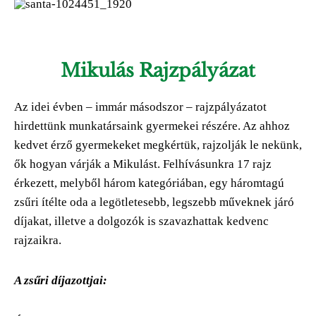
Mikulás Rajzpályázat
Az idei évben – immár másodszor – rajzpályázatot
hirdettünk munkatársaink gyermekei részére. Az ahhoz
kedvet érző gyermekeket megkértük, rajzolják le nekünk,
ők hogyan várják a Mikulást. Felhívásunkra 17 rajz
érkezett, melyből három kategóriában, egy háromtagú
zsűri ítélte oda a legötletesebb, legszebb műveknek járó
díjakat, illetve a dolgozók is szavazhattak kedvenc
rajzaikra.
A zsűri díjazottjai: