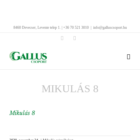
Kihagyás
8460 Devecser, Levente telep 1. | +36 70 521 3010
|
info@galluscsoport.hu
Facebook
LinkedIn
MIKULÁS 8
Mikulás 8
View
Larger