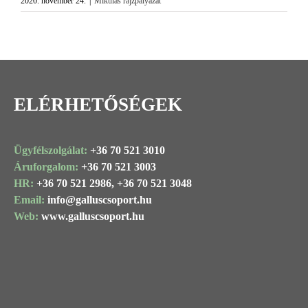
2020. november 24.
|
Mikulás rajzpályázat
Image
ELÉRHETŐSÉGEK
Ügyfélszolgálat:
+36 70 521 3010
Áruforgalom:
+36 70 521 3003
HR:
+36 70 521 2986,
+36 70 521 3048
Email:
info@
galluscsoport
.hu
Web:
www.galluscsoport.hu