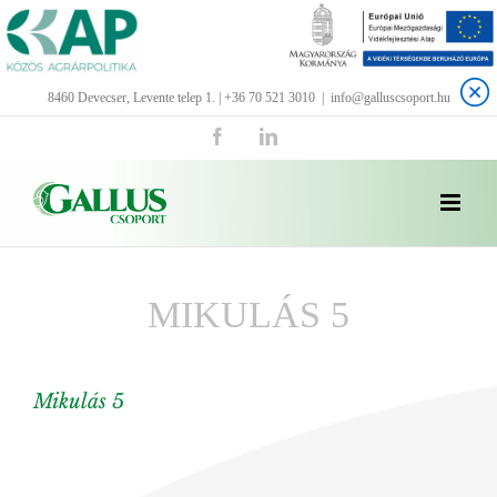
Kihagyás
8460 Devecser, Levente telep 1. | +36 70 521 3010
|
info@galluscsoport.hu
Facebook
LinkedIn
MIKULÁS 5
Mikulás 5
View
Larger