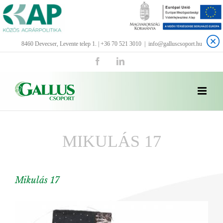
Kihagyás
8460 Devecser, Levente telep 1. | +36 70 521 3010
|
info@galluscsoport.hu
Facebook
LinkedIn
MIKULÁS 17
Mikulás 17
View
Larger