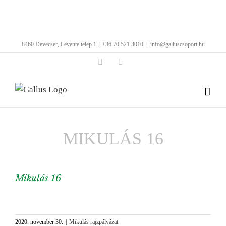
Kihagyás
8460 Devecser, Levente telep 1. | +36 70 521 3010
|
info@galluscsoport.hu
Facebook
LinkedIn
MIKULÁS 16
Mikulás 16
View
Larger
2020. november 30.
|
Mikulás rajzpályázat