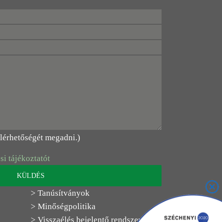
elérhetőségét megadni.)
si tájékoztatót
> Tanúsítványok
> Minőségpolitika
> Visszaélés bejelentő rendszer