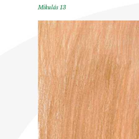
Mikulás 13
View
Larger
Image