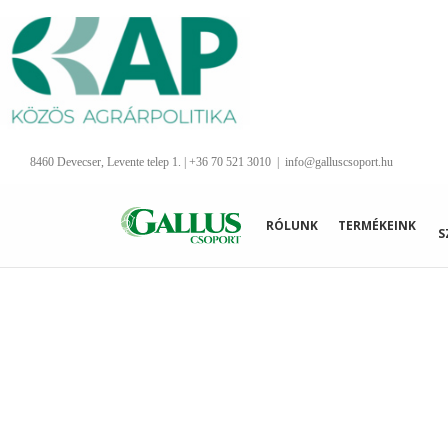
Kihagyás
8460 Devecser, Levente telep 1. | +36 70 521 3010
|
info@galluscsoport.hu
RÓLUNK
TERMÉKEINK
S