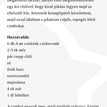
megkentem mézzel, melyet előtt megbolondítottam
egy kis chilivel, hogy kissé pikáns legyen majd az
elkészült hús. Köretnek krumplipürét készítettem,
majd azzal tálaltam a pikánsan csípős, ropogós bőrű
combokat.
Hozzávalók:
6 db A mi csirkénk csirkecomb
2-3 ek méz
pár csepp chili
só
őrölt bors
szerecsendió
majoránna
4 ek zsír
1 dl fehérbor
A combot mossuk meg, majd törüljük szárazra. Ezután