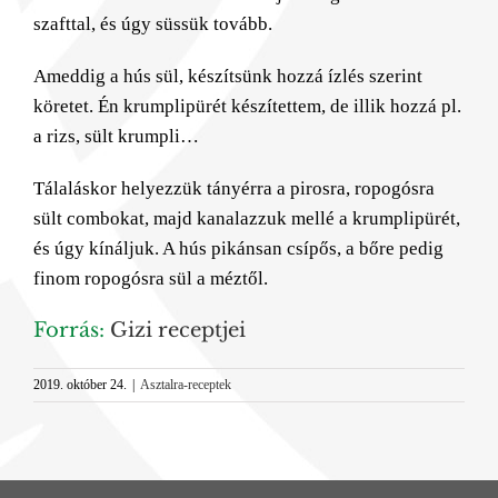
szafttal, és úgy süssük tovább.
Ameddig a hús sül, készítsünk hozzá ízlés szerint
köretet. Én krumplipürét készítettem, de illik hozzá pl.
a rizs, sült krumpli…
Tálaláskor helyezzük tányérra a pirosra, ropogósra
sült combokat, majd kanalazzuk mellé a krumplipürét,
és úgy kínáljuk. A hús pikánsan csípős, a bőre pedig
finom ropogósra sül a méztől.
Forrás:
Gizi receptjei
2019. október 24.
|
Asztalra-receptek