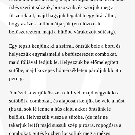
ízlés szerint sózzuk, borsozzuk, és szórjuk meg a
fűszerekkel, majd hagyjuk legalább egy órát állni,
hogy az ízek kellően átjárják (én előző este
befűszereztem, majd a hűtőbe várakozott sütésig).
Egy tepsit kenjünk ki a zsírral, öntsük bele a bort, és
helyezzük egymásmellé a befűszerezett combokat,
majd fóliával fedjük le. Helyezzük be előmelegített
sütőbe, majd közepes hőmérsékleten pároljuk kb. 45
percig.
A mézet keverjük össze a chilivel, majd vegyük ki a
sütőből a combokat, és alaposan kenjük be vele a húst
(ha túl sok lé lenne a hús alatt, akkor öntsünk le
belőle). Helyezzük vissza a sütőbe, (de már ne
takarjuk le!!!) majd süssük szép pirosra, ropogósra a
combokat. Sütés közben locsoljuk meg a mézes