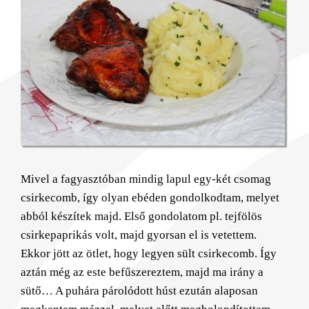
Mivel a fagyasztóban mindig lapul egy-két csomag
csirkecomb, így olyan ebéden gondolkodtam, melyet
abból készítek majd. Első gondolatom pl. tejfölös
csirkepaprikás volt, majd gyorsan el is vetettem.
Ekkor jött az ötlet, hogy legyen sült csirkecomb. Így
aztán még az este befűszereztem, majd ma irány a
sütő… A puhára párolódott húst ezután alaposan