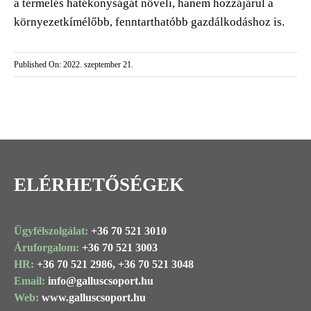
a termelés hatékonyságát növeli, hanem hozzájárul a
környezetkímélőbb, fenntarthatóbb gazdálkodáshoz is.
Published On: 2022. szeptember 21.
ELÉRHETŐSÉGEK
Ügyfélszolgálat:
+36 70 521 3010
Áruforgalom:
+36 70 521 3003
HR:
+36 70 521 2986,
+36 70 521 3048
Email:
info@
galluscsoport
.hu
Web:
www.galluscsoport.hu