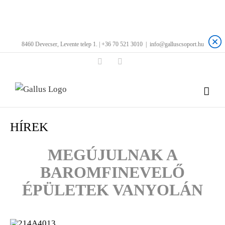
Kihagyás
8460 Devecser, Levente telep 1. | +36 70 521 3010
|
info@galluscsoport.hu
Facebook
LinkedIn
HÍREK
MEGÚJULNAK A
BAROMFINEVELŐ
ÉPÜLETEK VANYOLÁN