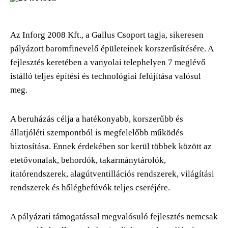
Az Inforg 2008 Kft., a Gallus Csoport tagja, sikeresen
pályázott baromfinevelő épületeinek korszerűsítésére. A
fejlesztés keretében a vanyolai telephelyen 7 meglévő
istálló teljes építési és technológiai felújítása valósul
meg.
A beruházás célja a hatékonyabb, korszerűbb és
állatjóléti szempontból is megfelelőbb működés
biztosítása. Ennek érdekében sor kerül többek között az
etetővonalak, behordók, takarmánytárolók,
itatórendszerek, alagútventillációs rendszerek, világítási
rendszerek és hőlégbefúvók teljes cseréjére.
A pályázati támogatással megvalósuló fejlesztés nemcsak