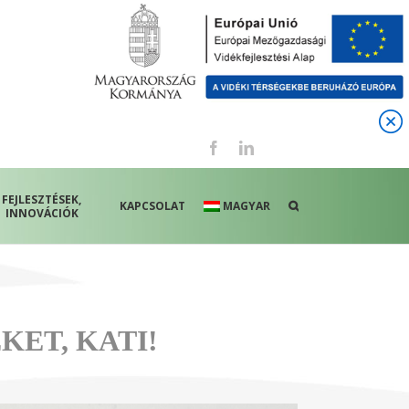
Facebook
LinkedIn
FEJLESZTÉSEK,
KAPCSOLAT
MAGYAR
INNOVÁCIÓK
ET, KATI!