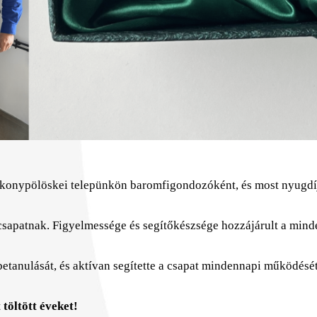
akonypölöskei telepünkön baromfigondozóként, és most nyugdí
 csapatnak. Figyelmessége és segítőkészsége hozzájárult a mind
etanulását, és aktívan segítette a csapat mindennapi működését
töltött éveket!