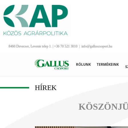
Kihagyás
8460 Devecser, Levente telep 1. | +36 70 521 3010
|
info@galluscsoport.hu
RÓLUNK
TERMÉKEINK
S
HÍREK
KÖSZÖNJÜ