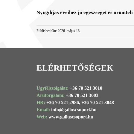
Nyugdíjas éveihez jó egészséget és örömteli
Published On: 2026. május 18.
ELÉRHETŐSÉGEK
Ügyfélszolgálat:
+36 70 521 3010
Áruforgalom:
+36 70 521 3003
HR:
+36 70 521 2986,
+36 70 521 3048
Email:
info@
galluscsoport
.hu
Web:
www.galluscsoport.hu