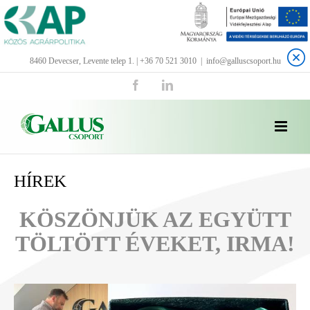
Kihagyás
8460 Devecser, Levente telep 1. | +36 70 521 3010
|
info@galluscsoport.hu
Facebook
LinkedIn
HÍREK
KÖSZÖNJÜK AZ EGYÜTT
TÖLTÖTT ÉVEKET, IRMA!