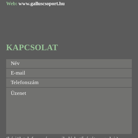
Web:
www.galluscsoport.hu
KAPCSOLAT