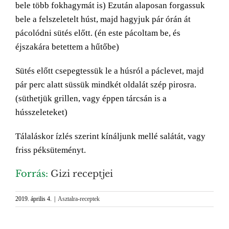
bele több fokhagymát is) Ezután alaposan forgassuk
bele a felszeletelt húst, majd hagyjuk pár órán át
pácolódni sütés előtt. (én este pácoltam be, és
éjszakára betettem a hűtőbe)
Sütés előtt csepegtessük le a húsról a páclevet, majd
pár perc alatt süssük mindkét oldalát szép pirosra.
(süthetjük grillen, vagy éppen tárcsán is a
hússzeleteket)
Tálaláskor ízlés szerint kínáljunk mellé salátát, vagy
friss péksüteményt.
Forrás:
Gizi receptjei
2019. április 4.
|
Asztalra-receptek