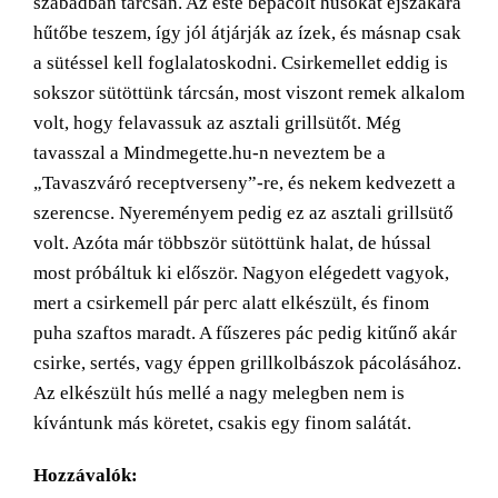
szabadban tárcsán. Az este bepácolt húsokat éjszakára
hűtőbe teszem, így jól átjárják az ízek, és másnap csak
a sütéssel kell foglalatoskodni. Csirkemellet eddig is
sokszor sütöttünk tárcsán, most viszont remek alkalom
volt, hogy felavassuk az asztali grillsütőt. Még
tavasszal a Mindmegette.hu-n neveztem be a
„Tavaszváró receptverseny”-re, és nekem kedvezett a
szerencse. Nyereményem pedig ez az asztali grillsütő
volt. Azóta már többször sütöttünk halat, de hússal
most próbáltuk ki először. Nagyon elégedett vagyok,
mert a csirkemell pár perc alatt elkészült, és finom
puha szaftos maradt. A fűszeres pác pedig kitűnő akár
csirke, sertés, vagy éppen grillkolbászok pácolásához.
Az elkészült hús mellé a nagy melegben nem is
kívántunk más köretet, csakis egy finom salátát.
Hozzávalók: