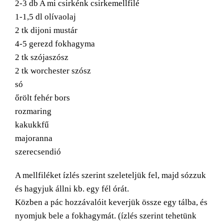
2-3 db A mi csirkénk csirkemellfilé
1-1,5 dl olívaolaj
2 tk dijoni mustár
4-5 gerezd fokhagyma
2 tk szójaszósz
2 tk worchester szósz
só
őrölt fehér bors
rozmaring
kakukkfű
majoranna
szerecsendió
A mellfiléket ízlés szerint szeleteljük fel, majd sózzuk
és hagyjuk állni kb. egy fél órát.
Közben a pác hozzávalóit keverjük össze egy tálba, és
nyomjuk bele a fokhagymát. (ízlés szerint tehetünk