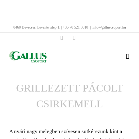
Kihagyás
8460 Devecser, Levente telep 1. | +36 70 521 3010
|
info@galluscsoport.hu
Facebook
LinkedIn
GRILLEZETT PÁCOLT
CSIRKEMELL
View
Larger
A nyári nagy melegben szívesen sütkérezünk kint a
Image