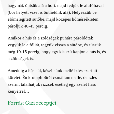
hagymát, öntsük alá a bort, majd fedjük le alufóliával
(bor helyett vizet is önthetünk alá). Helyezzük be
előmelegített sütőbe, majd közepes hőmérsékleten
pároljuk 40-45 percig.
Amikor a hús és a zöldségek puhára párolódtak
vegyük le a fóliát, tegyük vissza a sütőbe, és süssük
még 10-15 percig, hogy egy kis szít kapjon a hús is, és
a zöldségek is.
Ameddig a hús sül, készítsünk mellé ízlés szerinti
köretet. Én krumplipürét csináltam mellé, de ízlés
szerint tálalhatjuk rizzsel, esetleg egy szelet friss
kenyérrel…
Forrás: Gizi receptjei