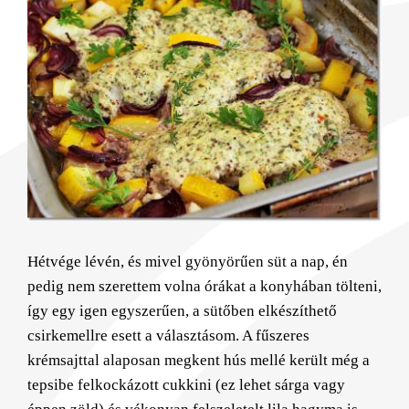
Larger
Image
Hétvége lévén, és mivel gyönyörűen süt a nap, én
pedig nem szerettem volna órákat a konyhában tölteni,
így egy igen egyszerűen, a sütőben elkészíthető
csirkemellre esett a választásom. A fűszeres
krémsajttal alaposan megkent hús mellé került még a
tepsibe felkockázott cukkini (ez lehet sárga vagy