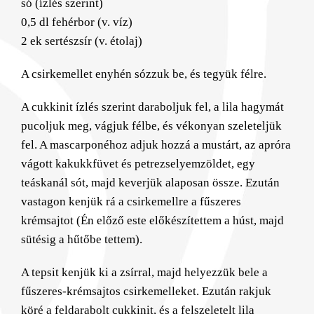
só (ízlés szerint)
0,5 dl fehérbor (v. víz)
2 ek sertészsír (v. étolaj)
A csirkemellet enyhén sózzuk be, és tegyük félre.
A cukkinit ízlés szerint daraboljuk fel, a lila hagymát
pucoljuk meg, vágjuk félbe, és vékonyan szeleteljük
fel. A mascarponéhoz adjuk hozzá a mustárt, az apróra
vágott kakukkfüvet és petrezselyemzöldet, egy
teáskanál sót, majd keverjük alaposan össze. Ezután
vastagon kenjük rá a csirkemellre a fűszeres
krémsajtot (Én előző este előkészítettem a húst, majd
sütésig a hűtőbe tettem).
A tepsit kenjük ki a zsírral, majd helyezzük bele a
fűszeres-krémsajtos csirkemelleket. Ezután rakjuk
köré a feldarabolt cukkinit, és a felszeletelt lila