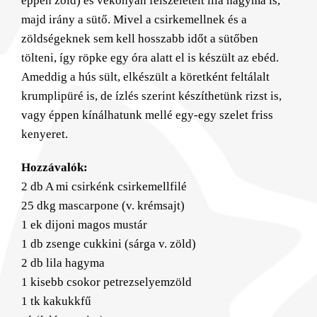
éppen zöld) és vékonyan felszeletelt lila hagyma is,
majd irány a sütő. Mivel a csirkemellnek és a
zöldségeknek sem kell hosszabb időt a sütőben
tölteni, így röpke egy óra alatt el is készült az ebéd.
Ameddig a hús sült, elkészült a köretként feltálalt
krumplipüré is, de ízlés szerint készíthetünk rizst is,
vagy éppen kínálhatunk mellé egy-egy szelet friss
kenyeret.
Hozzávalók:
2 db A mi csirkénk csirkemellfilé
25 dkg mascarpone (v. krémsajt)
1 ek dijoni magos mustár
1 db zsenge cukkini (sárga v. zöld)
2 db lila hagyma
1 kisebb csokor petrezselyemzöld
1 tk kakukkfű