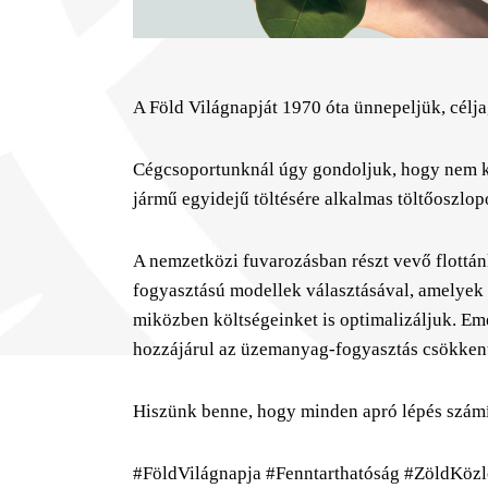
A Föld Világnapját 1970 óta ünnepeljük, célj
Cégcsoportunknál úgy gondoljuk, hogy nem ke
jármű egyidejű töltésére alkalmas töltőoszlop
A nemzetközi fuvarozásban részt vevő flottán
fogyasztású modellek választásával, amelyek
miközben költségeinket is optimalizáljuk. Em
hozzájárul az üzemanyag-fogyasztás csökken
Hiszünk benne, hogy minden apró lépés számít
#FöldVilágnapja #Fenntarthatóság #ZöldKözl