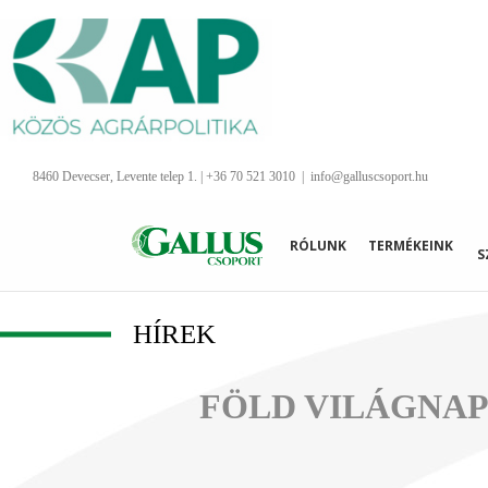
Kihagyás
8460 Devecser, Levente telep 1. | +36 70 521 3010
|
info@galluscsoport.hu
RÓLUNK
TERMÉKEINK
S
HÍREK
FÖLD VILÁGNAP