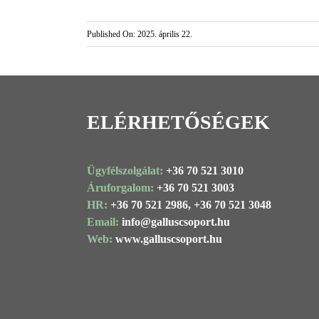
Published On: 2025. április 22.
ELÉRHETŐSÉGEK
Ügyfélszolgálat:
+36 70 521 3010
Áruforgalom:
+36 70 521 3003
HR:
+36 70 521 2986,
+36 70 521 3048
Email:
info@
galluscsoport
.hu
Web:
www.galluscsoport.hu