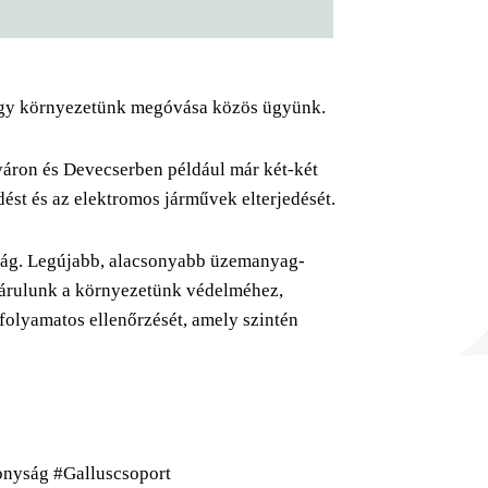
 hogy környezetünk megóvása közös ügyünk.
váron és Devecserben például már két-két
dést és az elektromos járművek elterjedését.
yság. Legújabb, alacsonyabb üzemanyag-
járulunk a környezetünk védelméhez,
folyamatos ellenőrzését, amely szintén
onyság #Galluscsoport