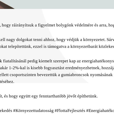
a, hogy ráirányítsuk a figyelmet bolygónk védelmére és arra,
ll nagy dolgokat tenni ahhoz, hogy védjük a környezetet. Sár
okat telepítettünk, ezzel is támogatva a környezetbarát közleke
k fiatalításánál pedig kiemelt szerepet kap az energiahatékon
 akár 1-2%-kal is kisebb fogyasztást eredményezhetnek, hozzá
ellett csoportszinten bevezettük a gumiabroncsok nyomásának 
téséhez.
, és hogy együtt egy fenntarthatóbb jövőt építhetünk.
ekedés #Környezettudatosság #FlottaFejlesztés #Energiahaték