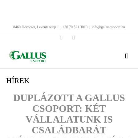
Kihagyás
8460 Devecser, Levente telep 1. | +36 70 521 3010
|
info@galluscsoport.hu
Facebook
LinkedIn
HÍREK
DUPLÁZOTT A GALLUS
CSOPORT: KÉT
VÁLLALATUNK IS
CSALÁDBARÁT