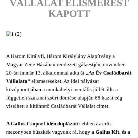
VÁLLALAT ELISMERÉST
KAPOTT
A Három Királyfi, Három Királylány Alapítvány a
Magyar Zene Házában rendezett gálaestjén, november
20-án immár 13. alkalommal adta át
„Az Év Családbarát
Vállalata”
elismeréseket. Az idei pályázat
középpontjában a munkahelyi mentális jóllét állt: a
független szakmai zsűri döntése alapján 68 hazai cég
viselheti a kitüntető Családbarát Vállalat címet.
A Gallus Csoport idén duplázott
: ebben az erős
mezőnyben büszkék vagyunk rá, hogy
a Gallus Kft. és a