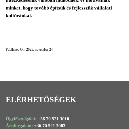
intézkedéseink valóban működnek, és motiválnak
minket, hogy tovább építsük és fejlesszük vállalati
kultúránkat.
Published On: 2025. november 24.
ELÉRHETŐSÉGEK
Ügyfélszolgálat:
+36 70 521 3010
Áruforgalom:
+36 70 521 3003