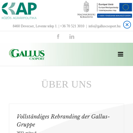
Kihagyás
8460 Devecser, Levente telep 1. | +36 70 521 3010
|
info@galluscsoport.hu
Facebook
LinkedIn
ÜBER UNS
Vollständiges Rebranding der Gallus-
Gruppe
2022. május 6.