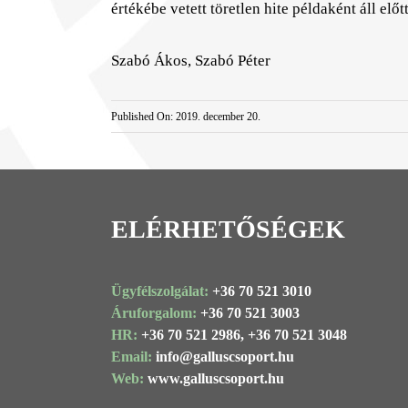
értékébe vetett töretlen hite példaként áll előt
Szabó Ákos, Szabó Péter
Published On: 2019. december 20.
ELÉRHETŐSÉGEK
Ügyfélszolgálat:
+36 70 521 3010
Áruforgalom:
+36 70 521 3003
HR:
+36 70 521 2986,
+36 70 521 3048
Email:
info@
galluscsoport
.hu
Web:
www.galluscsoport.hu