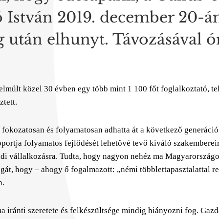
ó István 2019. december 20-án
g után elhunyt. Távozásával ó
z elmúlt közel 30 évben egy több mint 1 100 főt foglalkoztató, 
tett.
t fokozatosan és folyamatosan adhatta át a következő generáci
portja folyamatos fejlődését lehetővé tevő kiváló szakembereir
i vállalkozásra. Tudta, hogy nagyon nehéz ma Magyarországon
agát, hogy – ahogy ő fogalmazott: „némi többlettapasztalattal r
n.
 iránti szeretete és felkészültsége mindig hiányozni fog. Gazd