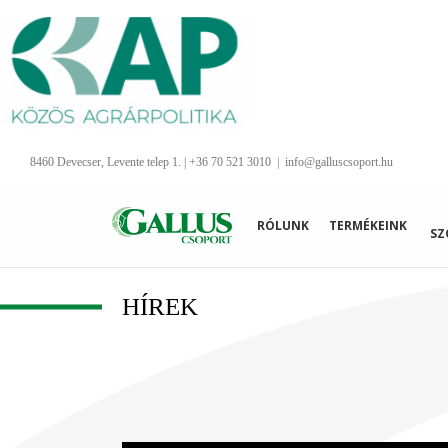
Kihagyás
8460 Devecser, Levente telep 1. | +36 70 521 3010
|
info@galluscsoport.hu
RÓLUNK
TERMÉKEINK
SZ
HÍREK