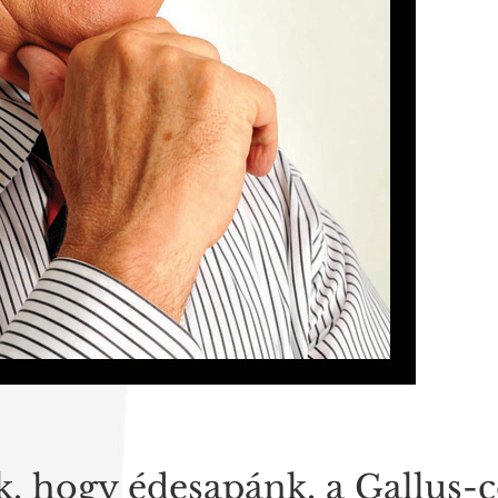
, hogy édesapánk, a Gallus-c