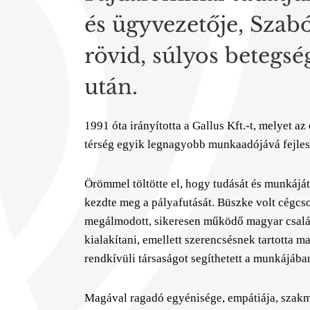
és ügyvezetője, Szab
rövid, súlyos betegsé
után.
1991 óta irányította a Gallus Kft.-t, melyet a
térség egyik legnagyobb munkaadójává fejlesz
Örömmel töltötte el, hogy tudását és munkájá
kezdte meg a pályafutását. Büszke volt cégcso
megálmodott, sikeresen működő magyar család
kialakítani, emellett szerencsésnek tartotta m
rendkívüli társaságot segíthetett a munkájába
Magával ragadó egyénisége, empátiája, szakma