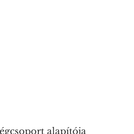
égcsoport alapítója