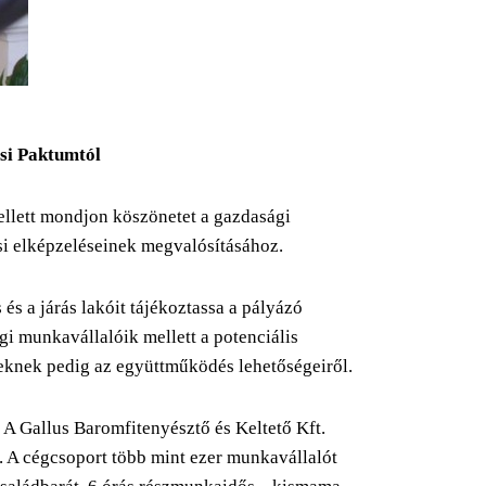
ási Paktumtól
llett mondjon köszönetet a gazdasági
ési elképzeléseinek megvalósításához.
 és a járás lakóit tájékoztassa a pályázó
gi munkavállalóik mellett a potenciális
reknek pedig az együttműködés lehetőségeiről.
.
A Gallus Baromfitenyésztő és Keltető Kft.
 A cégcsoport több mint ezer munkavállalót