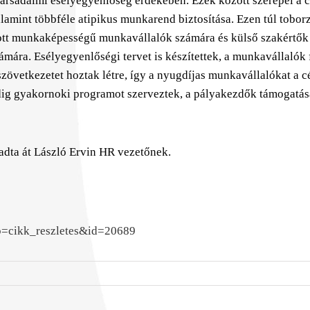
 társadalmi esélyegyenlőség érdekében. Ezek között szerepel a 
lamint többféle atipikus munkarend biztosítása. Ezen túl tobor
ott munkaképességű munkavállalók számára és külső szakértők
ámára. Esélyegyenlőségi tervet is készítettek, a munkavállalók
szövetkezetet hoztak létre, így a nyugdíjas munkavállalókat a c
pedig gyakornoki programot szerveztek, a pályakezdők támogatás
adta át László Ervin HR vezetőnek.
p=cikk_reszletes&id=20689