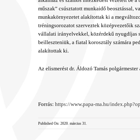
alkalmaz és számos intézkedést vezetett be a
műszak” csúsztatott munkaidő beosztással, va
munkakörnyezetet alakítottak ki a megváltoz
tréningsorozatot szerveztek középvezetőik sz
vállalati irányelvekkel, közérdekű nyugdíjas 
beilleszteniük, a fiatal korosztály számára 
alakítottak ki.
Az elismerést dr. Áldozó Tamás polgármester 
Forrás:
https://www.papa-ma.hu/index.php?o
Published On: 2020. március 31.