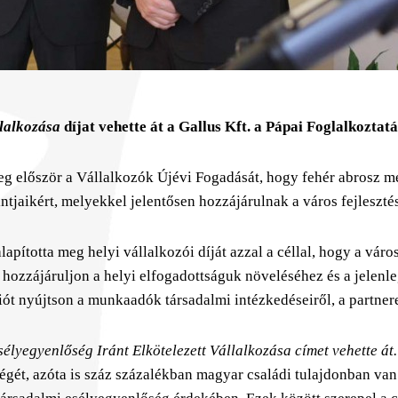
llalkozása
díjat vehette át a Gallus Kft. a Pápai Foglalkoztat
 először a Vállalkozók Újévi Fogadását, hogy fehér abrosz me
ntjaikért, melyekkel jelentősen hozzájárulnak a város fejleszt
pította meg helyi vállalkozói díját azzal a céllal, hogy a város
 hozzájáruljon a helyi elfogadottságuk növeléséhez és a jelenle
ót nyújtson a munkaadók társadalmi intézkedéseiről, a partne
sélyegyenlőség Iránt Elkötelezett Vállalkozása címet vehette át
ét, azóta is száz százalékban magyar családi tulajdonban van.