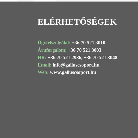
ELÉRHETŐSÉGEK
Ügyfélszolgálat:
+36 70 521 3010
Áruforgalom:
+36 70 521 3003
HR:
+36 70 521 2986,
+36 70 521 3048
Email:
info@
galluscsoport
.hu
Web:
www.galluscsoport.hu