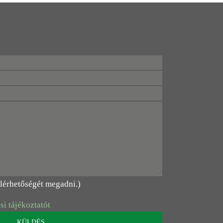
elérhetőségét megadni.)
si tájékoztatót