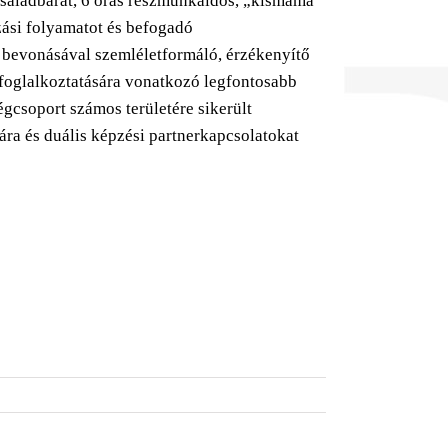
családbarát, 6 órás részmunkaidős, „kismama
zási folyamatot és befogadó
 bevonásával szemléletformáló, érzékenyítő
 foglalkoztatására vonatkozó legfontosabb
égcsoport számos területére sikerült
ára és duális képzési partnerkapcsolatokat