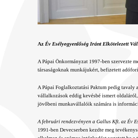
Az
Év Esélyegyenlőség Iránt Elkötelezett Vá
A Pápai Önkormányzat 1997-ben szervezte meg
társaságoknak munkájukért, befizetett adófori
A Pápai Foglalkoztatási Paktum pedig tavaly ala
vállalkozások eddig kevésbé ismert oldaláról,
jövőbeni munkavállalóik számára is informáci
A februári rendezvényen a Gallus Kft. az Év E
1991-ben Devecserben kezdte meg tevékenység