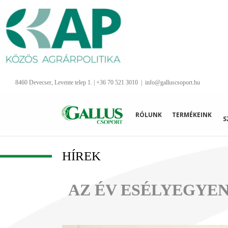
Kihagyás
8460 Devecser, Levente telep 1. | +36 70 521 3010
|
info@galluscsoport.hu
RÓLUNK
TERMÉKEINK
S
HÍREK
AZ ÉV ESÉLYEGYE