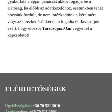
gyakorlata alapján panaszát akkor fogadja be a
Hatóság, ha előbb az adatkezelőhöz, esetünkben tehát
hozzánk fordult, de nem intézkedtünk a kérelmére
vagy az intézkedésünket nem fogadta el. Javasoljuk
ezért, hogy először
Társaságunkkal
vegye fel a
kapcsolatot!
ELÉRHETŐSÉGEK
Ügyfélszolgálat:
+36 70 521 3010
Áruforgalom:
+36 70 521 3003