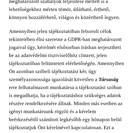
meghatározott szabályok teljesítése mellett is a
lehetőségekhez mérten tömör, átlátható, érthető,
könnyen hozzáférhető, világos és közérthető legyen.
Amennyiben jelen tájékoztatóban felsorolt célok
tekintetében élni szeretne a GDPR-ban meghatározott
jogaival úgy, kérelmét elsősorban írásban terjesztheti
be az adatvédelmi tisztviselőhöz címzett, jelen
tájékoztatóban feltüntetett elérhetőségén. Amennyiben
Ön azonban szóbeli tájékoztatást kér, úgy
személyazonossága igazolását követően a
Társaság
erre felhatalmazott munkatársa a tájékoztatást szóban
is megadhatja, ha a tájékoztatáshoz szükséges adatok
részére rendelkezésére állnak. Minden más esetben az
igényt munkatársunk rögzíti és a kérelem
beérkezésétől számított legkésőbb egy hónapon belül
tájékoztatjuk Önt kérelmével kapcsolatosan. Ezt a