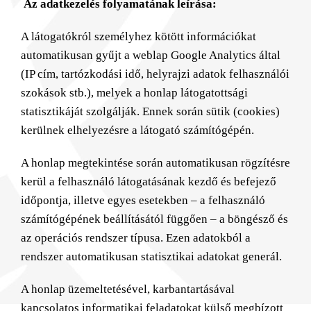
Az adatkezelés folyamatának leírása:
A látogatókról személyhez kötött információkat
automatikusan gyűjt a weblap Google Analytics által
(IP cím, tartózkodási idő, helyrajzi adatok felhasználói
szokások stb.), melyek a honlap látogatottsági
statisztikáját szolgálják. Ennek során sütik (cookies)
kerülnek elhelyezésre a látogató számítógépén.
A honlap megtekintése során automatikusan rögzítésre
kerül a felhasználó látogatásának kezdő és befejező
időpontja, illetve egyes esetekben – a felhasználó
számítógépének beállításától függően – a böngésző és
az operációs rendszer típusa. Ezen adatokból a
rendszer automatikusan statisztikai adatokat generál.
A honlap üzemeltetésével, karbantartásával
kapcsolatos informatikai feladatokat külső megbízott