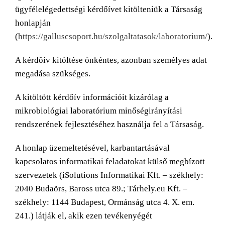
ügyfélelégedettségi kérdőívet kitölteniük a Társaság
honlapján
(
https://galluscsoport.hu/szolgaltatasok/laboratorium/
).
A kérdőív kitöltése önkéntes, azonban személyes adat
megadása szükséges.
A kitöltött kérdőív információit kizárólag a
mikrobiológiai laboratórium minőségirányítási
rendszerének fejlesztéséhez használja fel a Társaság.
A honlap üzemeltetésével, karbantartásával
kapcsolatos informatikai feladatokat külső megbízott
szervezetek (iSolutions Informatikai Kft. – székhely:
2040 Budaörs, Baross utca 89.; Tárhely.eu Kft. –
székhely: 1144 Budapest, Ormánság utca 4. X. em.
241.) látják el, akik ezen tevékenyégét