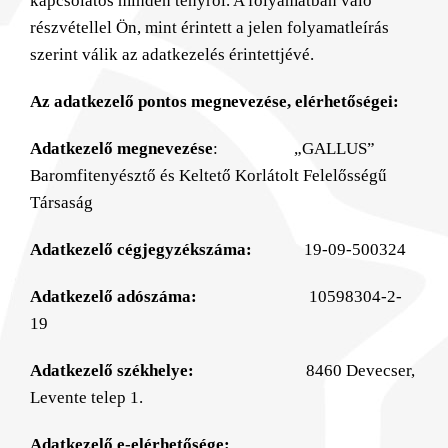
kapcsolatos minden tényről. A folyamatban való
részvétellel Ön, mint érintett a jelen folyamatleírás
szerint válik az adatkezelés érintettjévé.
Az adatkezelő pontos megnevezése, elérhetőségei:
Adatkezelő megnevezése
: „GALLUS”
Baromfitenyésztő és Keltető Korlátolt Felelősségű
Társaság
Adatkezelő cégjegyzékszáma:
19-09-500324
Adatkezelő adószáma:
10598304-2-
19
Adatkezelő székhelye:
8460 Devecser,
Levente telep 1.
Adatkezelő e-elérhetősége: