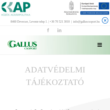
Kihagyás
8460 Devecser, Levente telep 1. | +36 70 521 3010
|
info@galluscsoport.hu
Facebook
LinkedIn
ADATVÉDELMI
TÁJÉKOZTATÓ