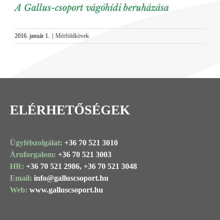
A Gallus-csoport vágóhídi beruházása
2016. január 1.
|
Mérföldkövek
ELÉRHETŐSÉGEK
Ügyfélszolgálat:
+36 70 521 3010
Áruforgalom:
+36 70 521 3003
HR:
+36 70 521 2986,
+36 70 521 3048
Email:
info@
galluscsoport
.hu
Web:
www.galluscsoport.hu