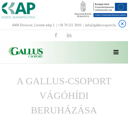
Kihagyás
8460 Devecser, Levente telep 1. | +36 70 521 3010
|
info@galluscsoport.hu
Facebook
LinkedIn
A GALLUS-CSOPORT
VÁGÓHÍDI
BERUHÁZÁSA