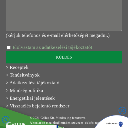
(kérjük telefonos és e-mail elérhetőségét megadni.)
Elolvastam az adatkezelési tájékoztatót
> Receptek
> Tanúsítványok
> Adatkezelési tájékoztató
> Minőségpolitika
> Energetikai jelentések
> Visszaélés bejelentő rendszer
© 2021 Gallus Kft. Minden jog fenntartva.
A honlapon megjelenő minden szöveges- és képi tartalom a Gallus
Kft. kizárólagos tulajdona.