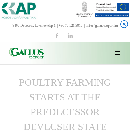
Kihagyás
8460 Devecser, Levente telep 1. | +36 70 521 3010
|
info@galluscsoport.hu
Facebook
LinkedIn
POULTRY FARMING
STARTS AT THE
PREDECESSOR
DEVECSER STATE