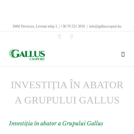
Kihagyás
8460 Devecser, Levente telep 1. | +36 70 521 3010
|
info@galluscsoport.hu
Facebook
LinkedIn
INVESTIȚIA ÎN ABATOR
A GRUPULUI GALLUS
Investiția în abator a Grupului Gallus