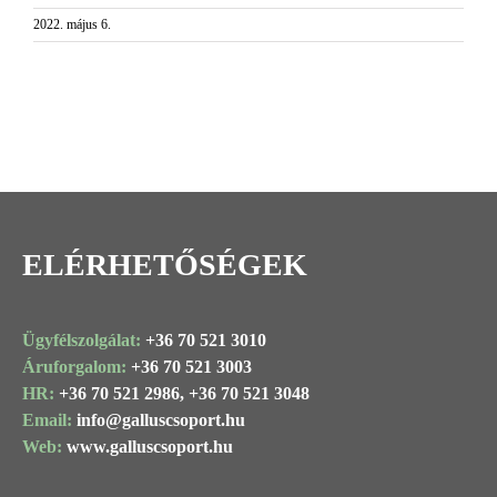
2022. május 6.
ELÉRHETŐSÉGEK
Ügyfélszolgálat:
+36 70 521 3010
Áruforgalom:
+36 70 521 3003
HR:
+36 70 521 2986,
+36 70 521 3048
Email:
info@
galluscsoport
.hu
Web:
www.galluscsoport.hu