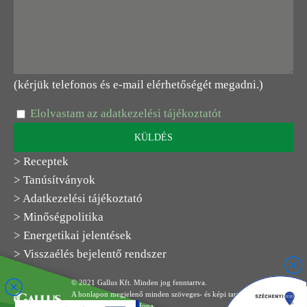
(kérjük telefonos és e-mail elérhetőségét megadni.)
Elolvastam az adatkezelési tájékoztatót
> Receptek
> Tanúsítványok
> Adatkezelési tájékoztató
> Minőségpolitika
> Energetikai jelentések
> Visszaélés bejelentő rendszer
© 2021 Gallus Kft. Minden jog fenntartva.
A honlapon megjelenő minden szöveges- és képi tartalom a Gallus
Kft. kizárólagos tulajdona.