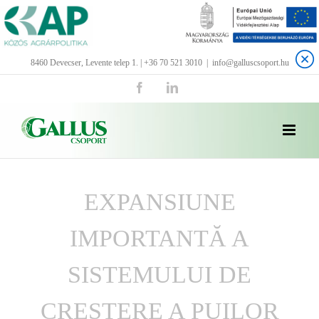
Kihagyás
8460 Devecser, Levente telep 1. | +36 70 521 3010
|
info@galluscsoport.hu
Facebook
LinkedIn
EXPANSIUNE
IMPORTANTĂ A
SISTEMULUI DE
CREȘTERE A PUILOR