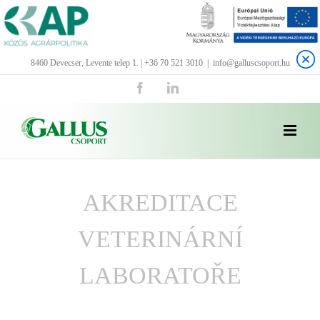
Kihagyás
8460 Devecser, Levente telep 1. | +36 70 521 3010
|
info@galluscsoport.hu
Facebook
LinkedIn
AKREDITACE
VETERINÁRNÍ
LABORATOŘE