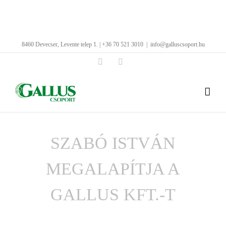
Kihagyás
8460 Devecser, Levente telep 1. | +36 70 521 3010
|
info@galluscsoport.hu
Facebook
LinkedIn
SZABÓ ISTVÁN
MEGALAPÍTJA A
GALLUS KFT.-T